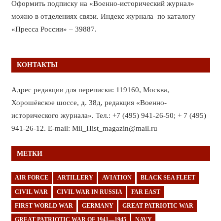
Оформить подписку на «Военно-исторический журнал»
можно в отделениях связи. Индекс журнала по каталогу
«Пресса России» – 39887.
КОНТАКТЫ
Адрес редакции для переписки: 119160, Москва,
Хорошёвское шоссе, д. 38д, редакция «Военно-
исторического журнала». Тел.: +7 (495) 941-26-50; + 7 (495)
941-26-12. E-mail: Mil_Hist_magazin@mail.ru
МЕТКИ
AIR FORCE
ARTILLERY
AVIATION
BLACK SEA FLEET
CIVIL WAR
CIVIL WAR IN RUSSIA
FAR EAST
FIRST WORLD WAR
GERMANY
GREAT PATRIOTIC WAR
GREAT PATRIOTIC WAR OF 1941—1945
NAVY