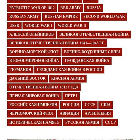
PATRIOTIC WAR OF 1812
RED ARMY
RUSSIA
RUSSIAN ARMY
RUSSIAN EMPIRE
SECOND WORLD WAR
USSR
WORLD WAR I
WORLD WAR II
АЛЕКСЕЙ ОЛЕЙНИКОВ
ВЕЛИКАЯ ОТЕЧЕСТВЕННАЯ ВОЙНА
ВЕЛИКАЯ ОТЕЧЕСТВЕННАЯ ВОЙНА 1941—1945 ГГ.
ВОЕННО-МОРСКОЙ ФЛОТ
ВОЕННО-ВОЗДУШНЫЕ СИЛЫ
ВТОРАЯ МИРОВАЯ ВОЙНА
ГРАЖДАНСКАЯ ВОЙНА
ГЕРМАНИЯ
ГРАЖДАНСКАЯ ВОЙНА В РОССИИ
ДАЛЬНИЙ ВОСТОК
КРАСНАЯ АРМИЯ
ОТЕЧЕСТВЕННАЯ ВОЙНА 1812 ГОДА
ПЕРВАЯ МИРОВАЯ ВОЙНА
ПЁТР I
РОССИЙСКАЯ ИМПЕРИЯ
РОССИЯ
СССР
США
ЧЕРНОМОРСКИЙ ФЛОТ
АВИАЦИЯ
АРТИЛЛЕРИЯ
ИСТОРИЧЕСКАЯ ПАМЯТЬ
РУССКАЯ АРМИЯ
СССР