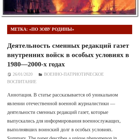
МЕТКА:
«ПО ЗОВУ РОДИНЫ»
Деятельность сменных редакций газет
внутренних войск в особых условиях в
1980—2000-х годах
26/01/2020
Дежурный по Редакции
ВОЕННО-ПАТРИОТИЧЕСКОЕ
ВОСПИТАНИЕ
Аннотация. В статье рассказывается об уникальном
явлении отечественной военной журналистики —
деятельности сменных редакций газет, которые
выпускались для информирования военнослужащих,
выполнявших воинский долг в особых условиях.
Summary. The paper describes a unique phenomenon in