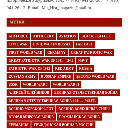
исторического журнала». Тел.: +7 (495) 941-26-50; + 7 (495)
941-26-12. E-mail: Mil_Hist_magazin@mail.ru
МЕТКИ
AIR FORCE
ARTILLERY
AVIATION
BLACK SEA FLEET
CIVIL WAR
CIVIL WAR IN RUSSIA
FAR EAST
FIRST WORLD WAR
GERMANY
GREAT PATRIOTIC WAR
GREAT PATRIOTIC WAR OF 1941—1945
NAVY
PATRIOTIC WAR OF 1812
RED ARMY
RUSSIA
RUSSIAN ARMY
RUSSIAN EMPIRE
SECOND WORLD WAR
USSR
WORLD WAR I
WORLD WAR II
АЛЕКСЕЙ ОЛЕЙНИКОВ
ВЕЛИКАЯ ОТЕЧЕСТВЕННАЯ ВОЙНА
ВЕЛИКАЯ ОТЕЧЕСТВЕННАЯ ВОЙНА 1941—1945 ГГ.
ВОЕННО-МОРСКОЙ ФЛОТ
ВОЕННО-ВОЗДУШНЫЕ СИЛЫ
ВТОРАЯ МИРОВАЯ ВОЙНА
ГРАЖДАНСКАЯ ВОЙНА
ГЕРМАНИЯ
ГРАЖДАНСКАЯ ВОЙНА В РОССИИ