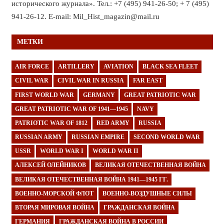
исторического журнала». Тел.: +7 (495) 941-26-50; + 7 (495)
941-26-12. E-mail: Mil_Hist_magazin@mail.ru
МЕТКИ
AIR FORCE
ARTILLERY
AVIATION
BLACK SEA FLEET
CIVIL WAR
CIVIL WAR IN RUSSIA
FAR EAST
FIRST WORLD WAR
GERMANY
GREAT PATRIOTIC WAR
GREAT PATRIOTIC WAR OF 1941—1945
NAVY
PATRIOTIC WAR OF 1812
RED ARMY
RUSSIA
RUSSIAN ARMY
RUSSIAN EMPIRE
SECOND WORLD WAR
USSR
WORLD WAR I
WORLD WAR II
АЛЕКСЕЙ ОЛЕЙНИКОВ
ВЕЛИКАЯ ОТЕЧЕСТВЕННАЯ ВОЙНА
ВЕЛИКАЯ ОТЕЧЕСТВЕННАЯ ВОЙНА 1941—1945 ГГ.
ВОЕННО-МОРСКОЙ ФЛОТ
ВОЕННО-ВОЗДУШНЫЕ СИЛЫ
ВТОРАЯ МИРОВАЯ ВОЙНА
ГРАЖДАНСКАЯ ВОЙНА
ГЕРМАНИЯ
ГРАЖДАНСКАЯ ВОЙНА В РОССИИ