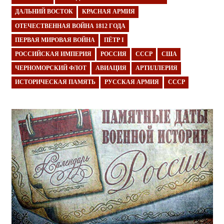
ДАЛЬНИЙ ВОСТОК
КРАСНАЯ АРМИЯ
ОТЕЧЕСТВЕННАЯ ВОЙНА 1812 ГОДА
ПЕРВАЯ МИРОВАЯ ВОЙНА
ПЁТР I
РОССИЙСКАЯ ИМПЕРИЯ
РОССИЯ
СССР
США
ЧЕРНОМОРСКИЙ ФЛОТ
АВИАЦИЯ
АРТИЛЛЕРИЯ
ИСТОРИЧЕСКАЯ ПАМЯТЬ
РУССКАЯ АРМИЯ
СССР