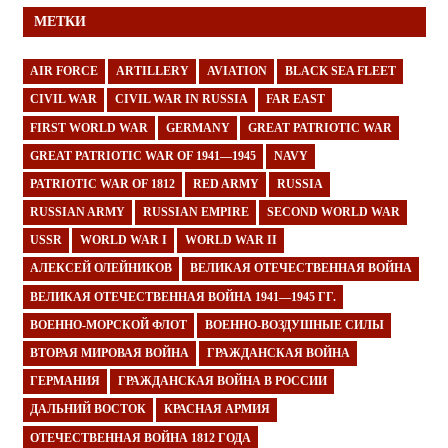
МЕТКИ
AIR FORCE
ARTILLERY
AVIATION
BLACK SEA FLEET
CIVIL WAR
CIVIL WAR IN RUSSIA
FAR EAST
FIRST WORLD WAR
GERMANY
GREAT PATRIOTIC WAR
GREAT PATRIOTIC WAR OF 1941—1945
NAVY
PATRIOTIC WAR OF 1812
RED ARMY
RUSSIA
RUSSIAN ARMY
RUSSIAN EMPIRE
SECOND WORLD WAR
USSR
WORLD WAR I
WORLD WAR II
АЛЕКСЕЙ ОЛЕЙНИКОВ
ВЕЛИКАЯ ОТЕЧЕСТВЕННАЯ ВОЙНА
ВЕЛИКАЯ ОТЕЧЕСТВЕННАЯ ВОЙНА 1941—1945 ГГ.
ВОЕННО-МОРСКОЙ ФЛОТ
ВОЕННО-ВОЗДУШНЫЕ СИЛЫ
ВТОРАЯ МИРОВАЯ ВОЙНА
ГРАЖДАНСКАЯ ВОЙНА
ГЕРМАНИЯ
ГРАЖДАНСКАЯ ВОЙНА В РОССИИ
ДАЛЬНИЙ ВОСТОК
КРАСНАЯ АРМИЯ
ОТЕЧЕСТВЕННАЯ ВОЙНА 1812 ГОДА