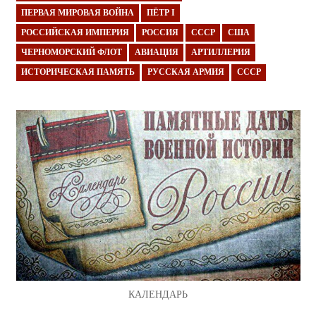
ПЕРВАЯ МИРОВАЯ ВОЙНА
ПЁТР I
РОССИЙСКАЯ ИМПЕРИЯ
РОССИЯ
СССР
США
ЧЕРНОМОРСКИЙ ФЛОТ
АВИАЦИЯ
АРТИЛЛЕРИЯ
ИСТОРИЧЕСКАЯ ПАМЯТЬ
РУССКАЯ АРМИЯ
СССР
КАЛЕНДАРЬ