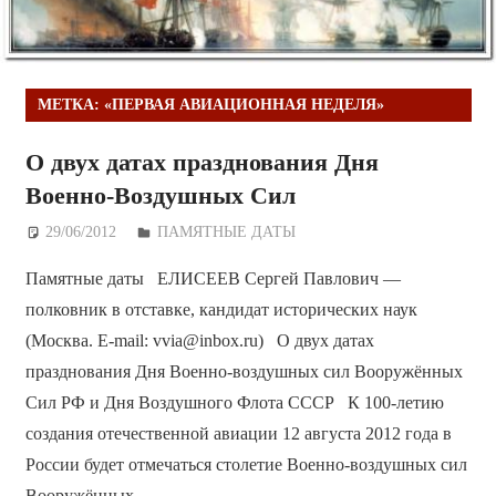
МЕТКА:
«ПЕРВАЯ АВИАЦИОННАЯ НЕДЕЛЯ»
О двух датах празднования Дня
Военно-Воздушных Сил
29/06/2012
Дежурный по Редакции
ПАМЯТНЫЕ ДАТЫ
Памятные даты ЕЛИСЕЕВ Сергей Павлович —
полковник в отставке, кандидат исторических наук
(Москва. Е-mail: vvia@inbox.ru) О двух датах
празднования Дня Военно-воздушных сил Вооружённых
Сил РФ и Дня Воздушного Флота СССР К 100-летию
создания отечественной авиации 12 августа 2012 года в
России будет отмечаться столетие Военно-воздушных сил
Вооружённых