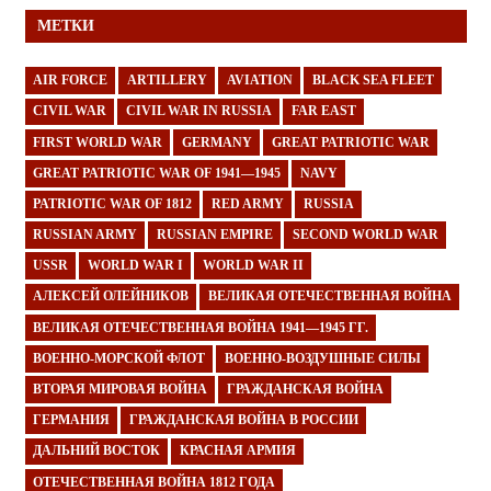
МЕТКИ
AIR FORCE
ARTILLERY
AVIATION
BLACK SEA FLEET
CIVIL WAR
CIVIL WAR IN RUSSIA
FAR EAST
FIRST WORLD WAR
GERMANY
GREAT PATRIOTIC WAR
GREAT PATRIOTIC WAR OF 1941—1945
NAVY
PATRIOTIC WAR OF 1812
RED ARMY
RUSSIA
RUSSIAN ARMY
RUSSIAN EMPIRE
SECOND WORLD WAR
USSR
WORLD WAR I
WORLD WAR II
АЛЕКСЕЙ ОЛЕЙНИКОВ
ВЕЛИКАЯ ОТЕЧЕСТВЕННАЯ ВОЙНА
ВЕЛИКАЯ ОТЕЧЕСТВЕННАЯ ВОЙНА 1941—1945 ГГ.
ВОЕННО-МОРСКОЙ ФЛОТ
ВОЕННО-ВОЗДУШНЫЕ СИЛЫ
ВТОРАЯ МИРОВАЯ ВОЙНА
ГРАЖДАНСКАЯ ВОЙНА
ГЕРМАНИЯ
ГРАЖДАНСКАЯ ВОЙНА В РОССИИ
ДАЛЬНИЙ ВОСТОК
КРАСНАЯ АРМИЯ
ОТЕЧЕСТВЕННАЯ ВОЙНА 1812 ГОДА