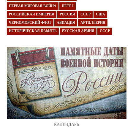
ПЕРВАЯ МИРОВАЯ ВОЙНА
ПЁТР I
РОССИЙСКАЯ ИМПЕРИЯ
РОССИЯ
СССР
США
ЧЕРНОМОРСКИЙ ФЛОТ
АВИАЦИЯ
АРТИЛЛЕРИЯ
ИСТОРИЧЕСКАЯ ПАМЯТЬ
РУССКАЯ АРМИЯ
СССР
КАЛЕНДАРЬ