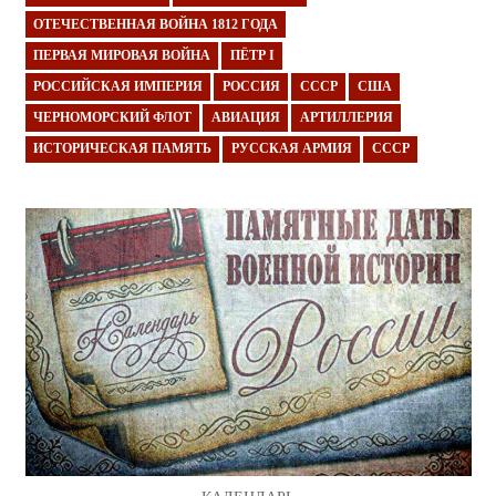
ОТЕЧЕСТВЕННАЯ ВОЙНА 1812 ГОДА
ПЕРВАЯ МИРОВАЯ ВОЙНА
ПЁТР I
РОССИЙСКАЯ ИМПЕРИЯ
РОССИЯ
СССР
США
ЧЕРНОМОРСКИЙ ФЛОТ
АВИАЦИЯ
АРТИЛЛЕРИЯ
ИСТОРИЧЕСКАЯ ПАМЯТЬ
РУССКАЯ АРМИЯ
СССР