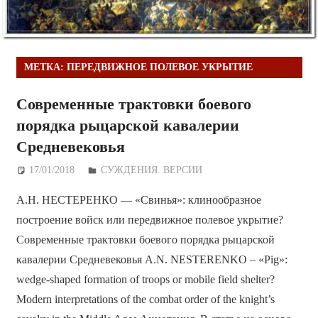
МЕТКА:
ПЕРЕДВИЖНОЕ ПОЛЕВОЕ УКРЫТИЕ
Современные трактовки боевого
порядка рыцарской кавалерии
Средневековья
17/01/2018
Дежурный по Редакции
СУЖДЕНИЯ. ВЕРСИИ
А.Н. НЕСТЕРЕНКО — «Свинья»: клинообразное
построение войск или передвижное полевое укрытие?
Современные трактовки боевого порядка рыцарской
кавалерии Средневековья A.N. NESTERENKO – «Pig»:
wedge-shaped formation of troops or mobile field shelter?
Modern interpretations of the combat order of the knight’s