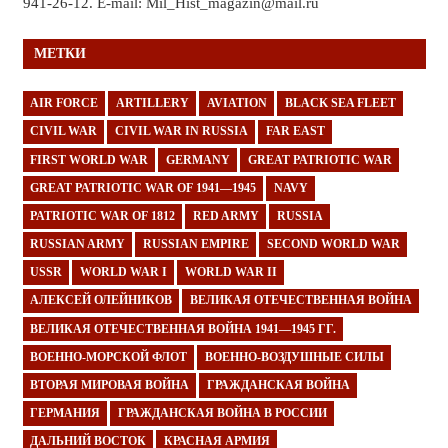
941-26-12. E-mail: Mil_Hist_magazin@mail.ru
МЕТКИ
AIR FORCE
ARTILLERY
AVIATION
BLACK SEA FLEET
CIVIL WAR
CIVIL WAR IN RUSSIA
FAR EAST
FIRST WORLD WAR
GERMANY
GREAT PATRIOTIC WAR
GREAT PATRIOTIC WAR OF 1941—1945
NAVY
PATRIOTIC WAR OF 1812
RED ARMY
RUSSIA
RUSSIAN ARMY
RUSSIAN EMPIRE
SECOND WORLD WAR
USSR
WORLD WAR I
WORLD WAR II
АЛЕКСЕЙ ОЛЕЙНИКОВ
ВЕЛИКАЯ ОТЕЧЕСТВЕННАЯ ВОЙНА
ВЕЛИКАЯ ОТЕЧЕСТВЕННАЯ ВОЙНА 1941—1945 ГГ.
ВОЕННО-МОРСКОЙ ФЛОТ
ВОЕННО-ВОЗДУШНЫЕ СИЛЫ
ВТОРАЯ МИРОВАЯ ВОЙНА
ГРАЖДАНСКАЯ ВОЙНА
ГЕРМАНИЯ
ГРАЖДАНСКАЯ ВОЙНА В РОССИИ
ДАЛЬНИЙ ВОСТОК
КРАСНАЯ АРМИЯ