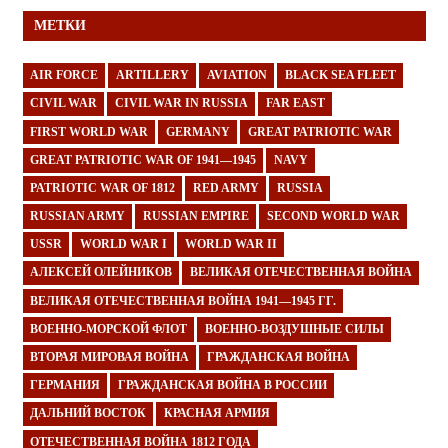
МЕТКИ
AIR FORCE
ARTILLERY
AVIATION
BLACK SEA FLEET
CIVIL WAR
CIVIL WAR IN RUSSIA
FAR EAST
FIRST WORLD WAR
GERMANY
GREAT PATRIOTIC WAR
GREAT PATRIOTIC WAR OF 1941—1945
NAVY
PATRIOTIC WAR OF 1812
RED ARMY
RUSSIA
RUSSIAN ARMY
RUSSIAN EMPIRE
SECOND WORLD WAR
USSR
WORLD WAR I
WORLD WAR II
АЛЕКСЕЙ ОЛЕЙНИКОВ
ВЕЛИКАЯ ОТЕЧЕСТВЕННАЯ ВОЙНА
ВЕЛИКАЯ ОТЕЧЕСТВЕННАЯ ВОЙНА 1941—1945 ГГ.
ВОЕННО-МОРСКОЙ ФЛОТ
ВОЕННО-ВОЗДУШНЫЕ СИЛЫ
ВТОРАЯ МИРОВАЯ ВОЙНА
ГРАЖДАНСКАЯ ВОЙНА
ГЕРМАНИЯ
ГРАЖДАНСКАЯ ВОЙНА В РОССИИ
ДАЛЬНИЙ ВОСТОК
КРАСНАЯ АРМИЯ
ОТЕЧЕСТВЕННАЯ ВОЙНА 1812 ГОДА