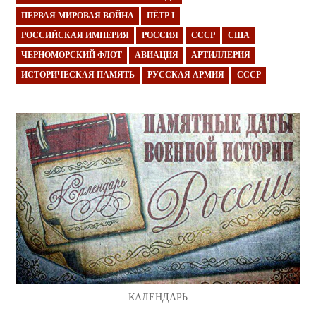
ПЕРВАЯ МИРОВАЯ ВОЙНА
ПЁТР I
РОССИЙСКАЯ ИМПЕРИЯ
РОССИЯ
СССР
США
ЧЕРНОМОРСКИЙ ФЛОТ
АВИАЦИЯ
АРТИЛЛЕРИЯ
ИСТОРИЧЕСКАЯ ПАМЯТЬ
РУССКАЯ АРМИЯ
СССР
КАЛЕНДАРЬ