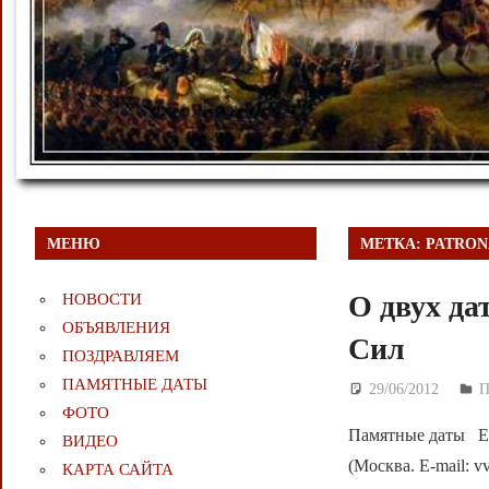
МЕНЮ
МЕТКА:
PATRON
О двух да
НОВОСТИ
ОБЪЯВЛЕНИЯ
Сил
ПОЗДРАВЛЯЕМ
ПАМЯТНЫЕ ДАТЫ
29/06/2012
Д
ФОТО
Памятные даты ЕЛ
ВИДЕО
(Москва. Е-mail: 
КАРТА САЙТА