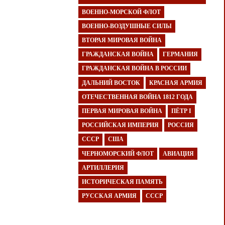
ВОЕННО-МОРСКОЙ ФЛОТ
ВОЕННО-ВОЗДУШНЫЕ СИЛЫ
ВТОРАЯ МИРОВАЯ ВОЙНА
ГРАЖДАНСКАЯ ВОЙНА
ГЕРМАНИЯ
ГРАЖДАНСКАЯ ВОЙНА В РОССИИ
ДАЛЬНИЙ ВОСТОК
КРАСНАЯ АРМИЯ
ОТЕЧЕСТВЕННАЯ ВОЙНА 1812 ГОДА
ПЕРВАЯ МИРОВАЯ ВОЙНА
ПЁТР I
РОССИЙСКАЯ ИМПЕРИЯ
РОССИЯ
СССР
США
ЧЕРНОМОРСКИЙ ФЛОТ
АВИАЦИЯ
АРТИЛЛЕРИЯ
ИСТОРИЧЕСКАЯ ПАМЯТЬ
РУССКАЯ АРМИЯ
СССР