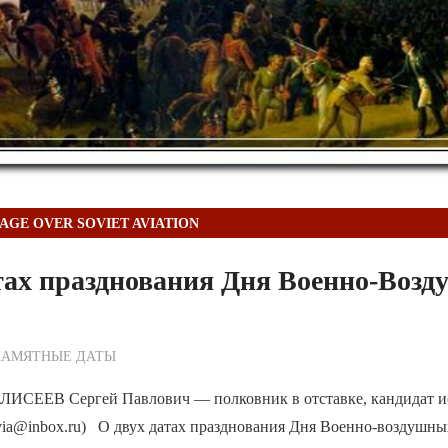
AGE OVER SOVIET AVIATION
тах празднования Дня Военно-Воз
ежурный по Редакции
ПАМЯТНЫЕ ДАТЫ
ИСЕЕВ Сергей Павлович — полковник в отставке, кандидат и
vvia@inbox.ru) О двух датах празднования Дня Военно-воздушны