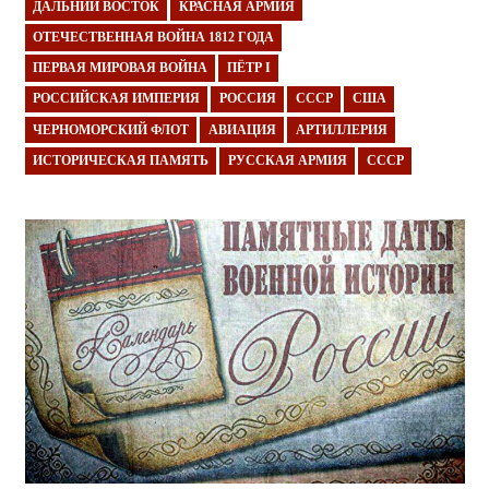
ДАЛЬНИЙ ВОСТОК
КРАСНАЯ АРМИЯ
ОТЕЧЕСТВЕННАЯ ВОЙНА 1812 ГОДА
ПЕРВАЯ МИРОВАЯ ВОЙНА
ПЁТР I
РОССИЙСКАЯ ИМПЕРИЯ
РОССИЯ
СССР
США
ЧЕРНОМОРСКИЙ ФЛОТ
АВИАЦИЯ
АРТИЛЛЕРИЯ
ИСТОРИЧЕСКАЯ ПАМЯТЬ
РУССКАЯ АРМИЯ
СССР