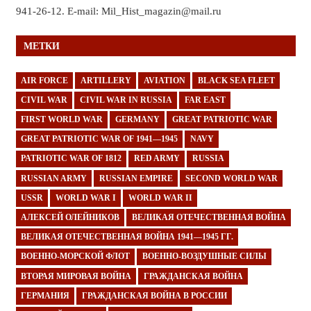
941-26-12. E-mail: Mil_Hist_magazin@mail.ru
МЕТКИ
AIR FORCE
ARTILLERY
AVIATION
BLACK SEA FLEET
CIVIL WAR
CIVIL WAR IN RUSSIA
FAR EAST
FIRST WORLD WAR
GERMANY
GREAT PATRIOTIC WAR
GREAT PATRIOTIC WAR OF 1941—1945
NAVY
PATRIOTIC WAR OF 1812
RED ARMY
RUSSIA
RUSSIAN ARMY
RUSSIAN EMPIRE
SECOND WORLD WAR
USSR
WORLD WAR I
WORLD WAR II
АЛЕКСЕЙ ОЛЕЙНИКОВ
ВЕЛИКАЯ ОТЕЧЕСТВЕННАЯ ВОЙНА
ВЕЛИКАЯ ОТЕЧЕСТВЕННАЯ ВОЙНА 1941—1945 ГГ.
ВОЕННО-МОРСКОЙ ФЛОТ
ВОЕННО-ВОЗДУШНЫЕ СИЛЫ
ВТОРАЯ МИРОВАЯ ВОЙНА
ГРАЖДАНСКАЯ ВОЙНА
ГЕРМАНИЯ
ГРАЖДАНСКАЯ ВОЙНА В РОССИИ