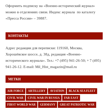
Оформить подписку на «Военно-исторический журнал»
можно в отделениях связи. Индекс журнала по каталогу
«Пресса России» – 39887.
КОНТАКТЫ
Адрес редакции для переписки: 119160, Москва,
Хорошёвское шоссе, д. 38д, редакция «Военно-
исторического журнала». Тел.: +7 (495) 941-26-50; + 7 (495)
941-26-12. E-mail: Mil_Hist_magazin@mail.ru
МЕТКИ
AIR FORCE
ARTILLERY
AVIATION
BLACK SEA FLEET
CIVIL WAR
CIVIL WAR IN RUSSIA
FAR EAST
FIRST WORLD WAR
GERMANY
GREAT PATRIOTIC WAR