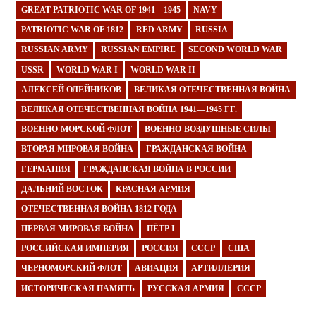
GREAT PATRIOTIC WAR OF 1941—1945
NAVY
PATRIOTIC WAR OF 1812
RED ARMY
RUSSIA
RUSSIAN ARMY
RUSSIAN EMPIRE
SECOND WORLD WAR
USSR
WORLD WAR I
WORLD WAR II
АЛЕКСЕЙ ОЛЕЙНИКОВ
ВЕЛИКАЯ ОТЕЧЕСТВЕННАЯ ВОЙНА
ВЕЛИКАЯ ОТЕЧЕСТВЕННАЯ ВОЙНА 1941—1945 ГГ.
ВОЕННО-МОРСКОЙ ФЛОТ
ВОЕННО-ВОЗДУШНЫЕ СИЛЫ
ВТОРАЯ МИРОВАЯ ВОЙНА
ГРАЖДАНСКАЯ ВОЙНА
ГЕРМАНИЯ
ГРАЖДАНСКАЯ ВОЙНА В РОССИИ
ДАЛЬНИЙ ВОСТОК
КРАСНАЯ АРМИЯ
ОТЕЧЕСТВЕННАЯ ВОЙНА 1812 ГОДА
ПЕРВАЯ МИРОВАЯ ВОЙНА
ПЁТР I
РОССИЙСКАЯ ИМПЕРИЯ
РОССИЯ
СССР
США
ЧЕРНОМОРСКИЙ ФЛОТ
АВИАЦИЯ
АРТИЛЛЕРИЯ
ИСТОРИЧЕСКАЯ ПАМЯТЬ
РУССКАЯ АРМИЯ
СССР