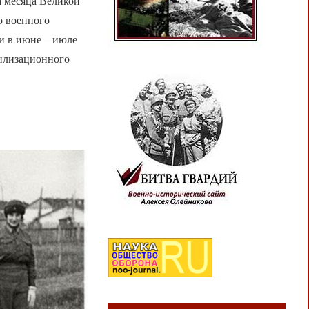
а месяца Великой
о военного
сти в июне—июле
билизационного