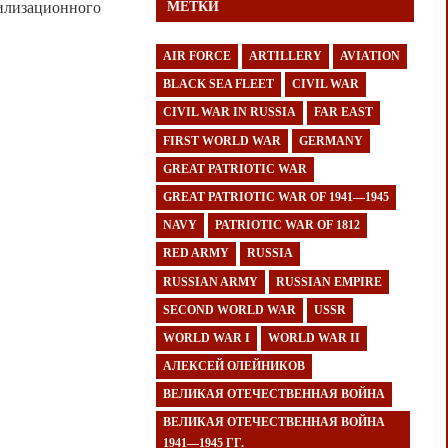
билизационного
МЕТКИ
AIR FORCE
ARTILLERY
AVIATION
BLACK SEA FLEET
CIVIL WAR
CIVIL WAR IN RUSSIA
FAR EAST
FIRST WORLD WAR
GERMANY
GREAT PATRIOTIC WAR
GREAT PATRIOTIC WAR OF 1941—1945
NAVY
PATRIOTIC WAR OF 1812
RED ARMY
RUSSIA
RUSSIAN ARMY
RUSSIAN EMPIRE
SECOND WORLD WAR
USSR
WORLD WAR I
WORLD WAR II
АЛЕКСЕЙ ОЛЕЙНИКОВ
ВЕЛИКАЯ ОТЕЧЕСТВЕННАЯ ВОЙНА
ВЕЛИКАЯ ОТЕЧЕСТВЕННАЯ ВОЙНА
1941—1945 ГГ.