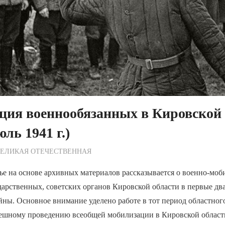
ция военнообязанных в Кировской 
ь 1941 г.)
ежурный по Редакции
ВЕЛИКАЯ ОТЕЧЕСТВЕННАЯ
ье на основе архивных материалов рассказывается о военно-мо
дарственных, советских органов Кировской области в первые дв
ны. Основное внимание уделено работе в тот период областног
пешному проведению всеобщей мобилизации в Кировской обла