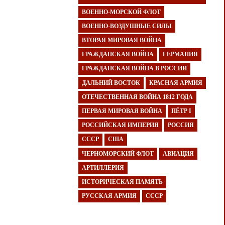
ВОЕННО-МОРСКОЙ ФЛОТ
ВОЕННО-ВОЗДУШНЫЕ СИЛЫ
ВТОРАЯ МИРОВАЯ ВОЙНА
ГРАЖДАНСКАЯ ВОЙНА
ГЕРМАНИЯ
ГРАЖДАНСКАЯ ВОЙНА В РОССИИ
ДАЛЬНИЙ ВОСТОК
КРАСНАЯ АРМИЯ
ОТЕЧЕСТВЕННАЯ ВОЙНА 1812 ГОДА
ПЕРВАЯ МИРОВАЯ ВОЙНА
ПЁТР I
РОССИЙСКАЯ ИМПЕРИЯ
РОССИЯ
СССР
США
ЧЕРНОМОРСКИЙ ФЛОТ
АВИАЦИЯ
АРТИЛЛЕРИЯ
ИСТОРИЧЕСКАЯ ПАМЯТЬ
РУССКАЯ АРМИЯ
СССР