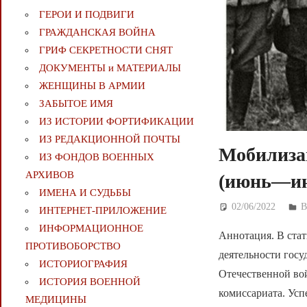
ГЕРОИ И ПОДВИГИ
ГРАЖДАНСКАЯ ВОЙНА
ГРИФ СЕКРЕТНОСТИ СНЯТ
ДОКУМЕНТЫ и МАТЕРИАЛЫ
ЖЕНЩИНЫ В АРМИИ
ЗАБЫТОЕ ИМЯ
ИЗ ИСТОРИИ ФОРТИФИКАЦИИ
ИЗ РЕДАКЦИОННОЙ ПОЧТЫ
Мобилиза
ИЗ ФОНДОВ ВОЕННЫХ
АРХИВОВ
(июнь—июл
ИМЕНА И СУДЬБЫ
02/06/2022
Д
ИНТЕРНЕТ-ПРИЛОЖЕНИЕ
ИНФОРМАЦИОННОЕ
Аннотация. В стат
ПРОТИВОБОРСТВО
деятельности госу
ИСТОРИОГРАФИЯ
Отечественной вой
ИСТОРИЯ ВОЕННОЙ
комиссариата. Ус
МЕДИЦИНЫ