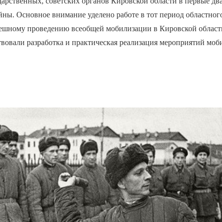
дарственных, советских органов Кировской области в первые дв
ны. Основное внимание уделено работе в тот период областног
пешному проведению всеобщей мобилизации в Кировской обла
твовали разработка и практическая реализация мероприятий мо