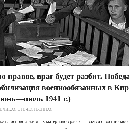
о правое, враг будет разбит. Победа
обилизация военнообязанных в Кир
июнь—июль 1941 г.)
ежурный по Редакции
ВЕЛИКАЯ ОТЕЧЕСТВЕННАЯ
ье на основе архивных материалов рассказывается о военно-мо