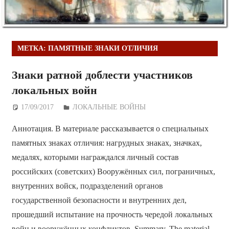
МЕТКА:
ПАМЯТНЫЕ ЗНАКИ ОТЛИЧИЯ
Знаки ратной доблести участников
локальных войн
17/09/2017
Дежурный по Редакции
ЛОКАЛЬНЫЕ ВОЙНЫ
Аннотация. В материале рассказывается о специальных
памятных знаках отличия: нагрудных знаках, значках,
медалях, которыми награждался личный состав
российских (советских) Вооружённых сил, пограничных,
внутренних войск, подразделений органов
государственной безопасности и внутренних дел,
прошедший испытание на прочность чередой локальных
войн и вооружённых конфликтов. Summary. The material