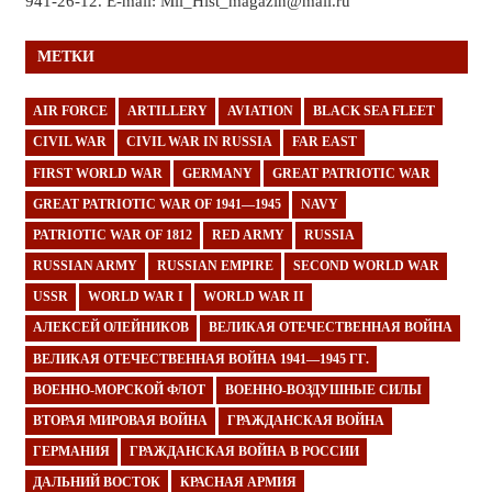
941-26-12. E-mail: Mil_Hist_magazin@mail.ru
МЕТКИ
AIR FORCE
ARTILLERY
AVIATION
BLACK SEA FLEET
CIVIL WAR
CIVIL WAR IN RUSSIA
FAR EAST
FIRST WORLD WAR
GERMANY
GREAT PATRIOTIC WAR
GREAT PATRIOTIC WAR OF 1941—1945
NAVY
PATRIOTIC WAR OF 1812
RED ARMY
RUSSIA
RUSSIAN ARMY
RUSSIAN EMPIRE
SECOND WORLD WAR
USSR
WORLD WAR I
WORLD WAR II
АЛЕКСЕЙ ОЛЕЙНИКОВ
ВЕЛИКАЯ ОТЕЧЕСТВЕННАЯ ВОЙНА
ВЕЛИКАЯ ОТЕЧЕСТВЕННАЯ ВОЙНА 1941—1945 ГГ.
ВОЕННО-МОРСКОЙ ФЛОТ
ВОЕННО-ВОЗДУШНЫЕ СИЛЫ
ВТОРАЯ МИРОВАЯ ВОЙНА
ГРАЖДАНСКАЯ ВОЙНА
ГЕРМАНИЯ
ГРАЖДАНСКАЯ ВОЙНА В РОССИИ
ДАЛЬНИЙ ВОСТОК
КРАСНАЯ АРМИЯ