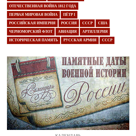
ОТЕЧЕСТВЕННАЯ ВОЙНА 1812 ГОДА
ПЕРВАЯ МИРОВАЯ ВОЙНА
ПЁТР I
РОССИЙСКАЯ ИМПЕРИЯ
РОССИЯ
СССР
США
ЧЕРНОМОРСКИЙ ФЛОТ
АВИАЦИЯ
АРТИЛЛЕРИЯ
ИСТОРИЧЕСКАЯ ПАМЯТЬ
РУССКАЯ АРМИЯ
СССР
КАЛЕНДАРЬ