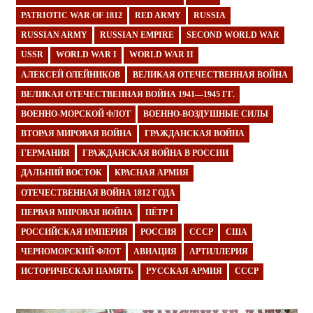
PATRIOTIC WAR OF 1812
RED ARMY
RUSSIA
RUSSIAN ARMY
RUSSIAN EMPIRE
SECOND WORLD WAR
USSR
WORLD WAR I
WORLD WAR II
АЛЕКСЕЙ ОЛЕЙНИКОВ
ВЕЛИКАЯ ОТЕЧЕСТВЕННАЯ ВОЙНА
ВЕЛИКАЯ ОТЕЧЕСТВЕННАЯ ВОЙНА 1941—1945 ГГ.
ВОЕННО-МОРСКОЙ ФЛОТ
ВОЕННО-ВОЗДУШНЫЕ СИЛЫ
ВТОРАЯ МИРОВАЯ ВОЙНА
ГРАЖДАНСКАЯ ВОЙНА
ГЕРМАНИЯ
ГРАЖДАНСКАЯ ВОЙНА В РОССИИ
ДАЛЬНИЙ ВОСТОК
КРАСНАЯ АРМИЯ
ОТЕЧЕСТВЕННАЯ ВОЙНА 1812 ГОДА
ПЕРВАЯ МИРОВАЯ ВОЙНА
ПЁТР I
РОССИЙСКАЯ ИМПЕРИЯ
РОССИЯ
СССР
США
ЧЕРНОМОРСКИЙ ФЛОТ
АВИАЦИЯ
АРТИЛЛЕРИЯ
ИСТОРИЧЕСКАЯ ПАМЯТЬ
РУССКАЯ АРМИЯ
СССР