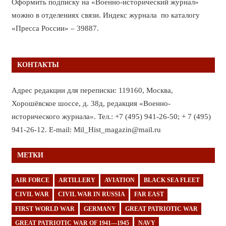
Оформить подписку на «Военно-исторический журнал»
можно в отделениях связи. Индекс журнала по каталогу
«Пресса России» – 39887.
КОНТАКТЫ
Адрес редакции для переписки: 119160, Москва,
Хорошёвское шоссе, д. 38д, редакция «Военно-
исторического журнала». Тел.: +7 (495) 941-26-50; + 7 (495)
941-26-12. E-mail: Mil_Hist_magazin@mail.ru
МЕТКИ
AIR FORCE
ARTILLERY
AVIATION
BLACK SEA FLEET
CIVIL WAR
CIVIL WAR IN RUSSIA
FAR EAST
FIRST WORLD WAR
GERMANY
GREAT PATRIOTIC WAR
GREAT PATRIOTIC WAR OF 1941—1945
NAVY