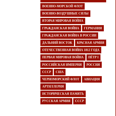
ВОЕННО-МОРСКОЙ ФЛОТ
ВОЕННО-ВОЗДУШНЫЕ СИЛЫ
ВТОРАЯ МИРОВАЯ ВОЙНА
ГРАЖДАНСКАЯ ВОЙНА
ГЕРМАНИЯ
ГРАЖДАНСКАЯ ВОЙНА В РОССИИ
ДАЛЬНИЙ ВОСТОК
КРАСНАЯ АРМИЯ
ОТЕЧЕСТВЕННАЯ ВОЙНА 1812 ГОДА
ПЕРВАЯ МИРОВАЯ ВОЙНА
ПЁТР I
РОССИЙСКАЯ ИМПЕРИЯ
РОССИЯ
СССР
США
ЧЕРНОМОРСКИЙ ФЛОТ
АВИАЦИЯ
АРТИЛЛЕРИЯ
ИСТОРИЧЕСКАЯ ПАМЯТЬ
РУССКАЯ АРМИЯ
СССР