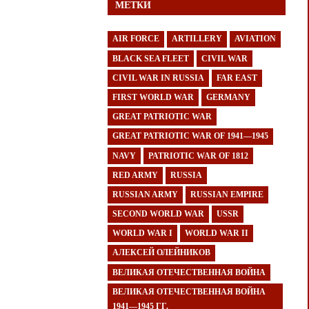
МЕТКИ
AIR FORCE
ARTILLERY
AVIATION
BLACK SEA FLEET
CIVIL WAR
CIVIL WAR IN RUSSIA
FAR EAST
FIRST WORLD WAR
GERMANY
GREAT PATRIOTIC WAR
GREAT PATRIOTIC WAR OF 1941—1945
NAVY
PATRIOTIC WAR OF 1812
RED ARMY
RUSSIA
RUSSIAN ARMY
RUSSIAN EMPIRE
SECOND WORLD WAR
USSR
WORLD WAR I
WORLD WAR II
АЛЕКСЕЙ ОЛЕЙНИКОВ
ВЕЛИКАЯ ОТЕЧЕСТВЕННАЯ ВОЙНА
ВЕЛИКАЯ ОТЕЧЕСТВЕННАЯ ВОЙНА
1941—1945 ГГ.