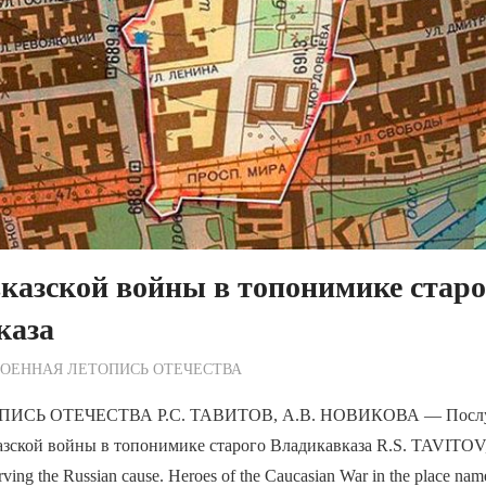
казской войны в топонимике старо
каза
ежурный по Редакции
ОЕННАЯ ЛЕТОПИСЬ ОТЕЧЕСТВА
СЬ ОТЕЧЕСТВА Р.С. ТАВИТОВ, А.В. НОВИКОВА — Послуж
азской войны в топонимике старого Владикавказа R.S. TAVITOV,
 the Russian cause. Heroes of the Caucasian War in the place name