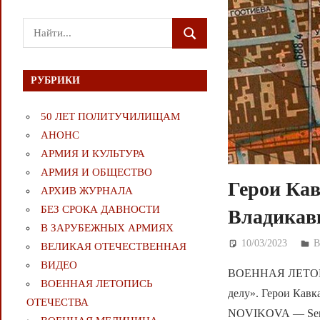
Поиск
ПОИСК
для:
РУБРИКИ
50 ЛЕТ ПОЛИТУЧИЛИЩАМ
АНОНС
АРМИЯ И КУЛЬТУРА
АРМИЯ И ОБЩЕСТВО
Герои Кав
АРХИВ ЖУРНАЛА
БЕЗ СРОКА ДАВНОСТИ
Владикав
В ЗАРУБЕЖНЫХ АРМИЯХ
10/03/2023
Д
В
ВЕЛИКАЯ ОТЕЧЕСТВЕННАЯ
ВИДЕО
ВОЕННАЯ ЛЕТОПИ
ВОЕННАЯ ЛЕТОПИСЬ
делу». Герои Кавк
ОТЕЧЕСТВА
NOVIKOVA — Serving