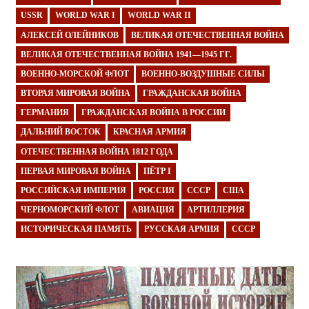
USSR
WORLD WAR I
WORLD WAR II
АЛЕКСЕЙ ОЛЕЙНИКОВ
ВЕЛИКАЯ ОТЕЧЕСТВЕННАЯ ВОЙНА
ВЕЛИКАЯ ОТЕЧЕСТВЕННАЯ ВОЙНА 1941—1945 ГГ.
ВОЕННО-МОРСКОЙ ФЛОТ
ВОЕННО-ВОЗДУШНЫЕ СИЛЫ
ВТОРАЯ МИРОВАЯ ВОЙНА
ГРАЖДАНСКАЯ ВОЙНА
ГЕРМАНИЯ
ГРАЖДАНСКАЯ ВОЙНА В РОССИИ
ДАЛЬНИЙ ВОСТОК
КРАСНАЯ АРМИЯ
ОТЕЧЕСТВЕННАЯ ВОЙНА 1812 ГОДА
ПЕРВАЯ МИРОВАЯ ВОЙНА
ПЁТР I
РОССИЙСКАЯ ИМПЕРИЯ
РОССИЯ
СССР
США
ЧЕРНОМОРСКИЙ ФЛОТ
АВИАЦИЯ
АРТИЛЛЕРИЯ
ИСТОРИЧЕСКАЯ ПАМЯТЬ
РУССКАЯ АРМИЯ
СССР