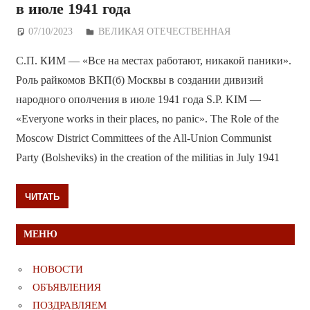
в июле 1941 года
07/10/2023
Дежурный по Редакции
ВЕЛИКАЯ ОТЕЧЕСТВЕННАЯ
С.П. КИМ — «Все на местах работают, никакой паники».
Роль райкомов ВКП(б) Москвы в создании дивизий
народного ополчения в июле 1941 года S.P. KIM —
«Everyone works in their places, no panic». The Role of the
Moscow District Committees of the All-Union Communist
Party (Bolsheviks) in the creation of the militias in July 1941
ЧИТАТЬ
МЕНЮ
НОВОСТИ
ОБЪЯВЛЕНИЯ
ПОЗДРАВЛЯЕМ