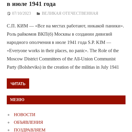
в июле 1941 года
07/10/2023
Дежурный по Редакции
ВЕЛИКАЯ ОТЕЧЕСТВЕННАЯ
С.П. КИМ — «Все на местах работают, никакой паники».
Роль райкомов ВКП(б) Москвы в создании дивизий
народного ополчения в июле 1941 года S.P. KIM —
«Everyone works in their places, no panic». The Role of the
Moscow District Committees of the All-Union Communist
Party (Bolsheviks) in the creation of the militias in July 1941
ЧИТАТЬ
МЕНЮ
НОВОСТИ
ОБЪЯВЛЕНИЯ
ПОЗДРАВЛЯЕМ