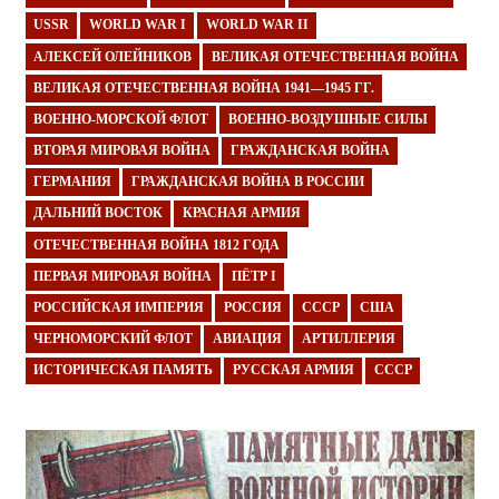
USSR
WORLD WAR I
WORLD WAR II
АЛЕКСЕЙ ОЛЕЙНИКОВ
ВЕЛИКАЯ ОТЕЧЕСТВЕННАЯ ВОЙНА
ВЕЛИКАЯ ОТЕЧЕСТВЕННАЯ ВОЙНА 1941—1945 ГГ.
ВОЕННО-МОРСКОЙ ФЛОТ
ВОЕННО-ВОЗДУШНЫЕ СИЛЫ
ВТОРАЯ МИРОВАЯ ВОЙНА
ГРАЖДАНСКАЯ ВОЙНА
ГЕРМАНИЯ
ГРАЖДАНСКАЯ ВОЙНА В РОССИИ
ДАЛЬНИЙ ВОСТОК
КРАСНАЯ АРМИЯ
ОТЕЧЕСТВЕННАЯ ВОЙНА 1812 ГОДА
ПЕРВАЯ МИРОВАЯ ВОЙНА
ПЁТР I
РОССИЙСКАЯ ИМПЕРИЯ
РОССИЯ
СССР
США
ЧЕРНОМОРСКИЙ ФЛОТ
АВИАЦИЯ
АРТИЛЛЕРИЯ
ИСТОРИЧЕСКАЯ ПАМЯТЬ
РУССКАЯ АРМИЯ
СССР