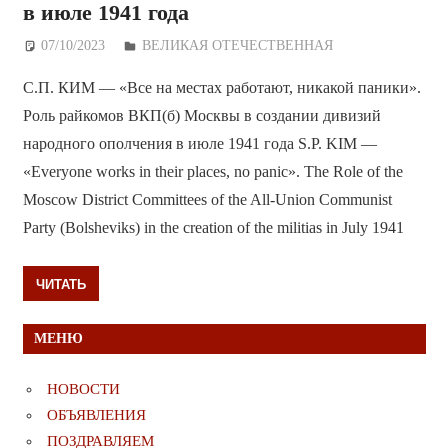
в июле 1941 года
07/10/2023
Дежурный по Редакции
ВЕЛИКАЯ ОТЕЧЕСТВЕННАЯ
С.П. КИМ — «Все на местах работают, никакой паники».
Роль райкомов ВКП(б) Москвы в создании дивизий
народного ополчения в июле 1941 года S.P. KIM —
«Everyone works in their places, no panic». The Role of the
Moscow District Committees of the All-Union Communist
Party (Bolsheviks) in the creation of the militias in July 1941
ЧИТАТЬ
МЕНЮ
НОВОСТИ
ОБЪЯВЛЕНИЯ
ПОЗДРАВЛЯЕМ