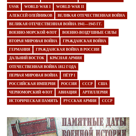
USSR
WORLD WAR I
WORLD WAR II
АЛЕКСЕЙ ОЛЕЙНИКОВ
ВЕЛИКАЯ ОТЕЧЕСТВЕННАЯ ВОЙНА
ВЕЛИКАЯ ОТЕЧЕСТВЕННАЯ ВОЙНА 1941—1945 ГГ.
ВОЕННО-МОРСКОЙ ФЛОТ
ВОЕННО-ВОЗДУШНЫЕ СИЛЫ
ВТОРАЯ МИРОВАЯ ВОЙНА
ГРАЖДАНСКАЯ ВОЙНА
ГЕРМАНИЯ
ГРАЖДАНСКАЯ ВОЙНА В РОССИИ
ДАЛЬНИЙ ВОСТОК
КРАСНАЯ АРМИЯ
ОТЕЧЕСТВЕННАЯ ВОЙНА 1812 ГОДА
ПЕРВАЯ МИРОВАЯ ВОЙНА
ПЁТР I
РОССИЙСКАЯ ИМПЕРИЯ
РОССИЯ
СССР
США
ЧЕРНОМОРСКИЙ ФЛОТ
АВИАЦИЯ
АРТИЛЛЕРИЯ
ИСТОРИЧЕСКАЯ ПАМЯТЬ
РУССКАЯ АРМИЯ
СССР