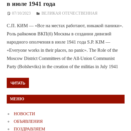
в июле 1941 года
07/10/2023
Дежурный по Редакции
ВЕЛИКАЯ ОТЕЧЕСТВЕННАЯ
С.П. КИМ — «Все на местах работают, никакой паники».
Роль райкомов ВКП(б) Москвы в создании дивизий
народного ополчения в июле 1941 года S.P. KIM —
«Everyone works in their places, no panic». The Role of the
Moscow District Committees of the All-Union Communist
Party (Bolsheviks) in the creation of the militias in July 1941
ЧИТАТЬ
МЕНЮ
НОВОСТИ
ОБЪЯВЛЕНИЯ
ПОЗДРАВЛЯЕМ