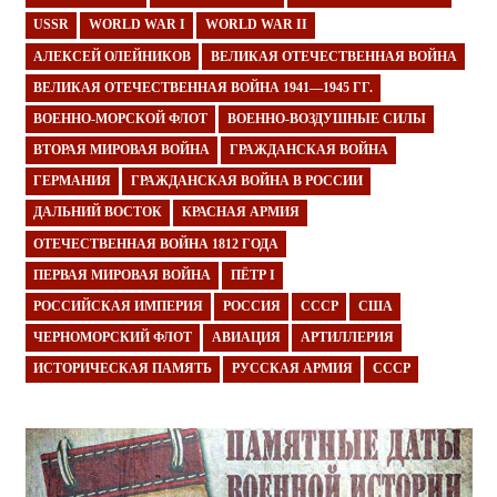
USSR
WORLD WAR I
WORLD WAR II
АЛЕКСЕЙ ОЛЕЙНИКОВ
ВЕЛИКАЯ ОТЕЧЕСТВЕННАЯ ВОЙНА
ВЕЛИКАЯ ОТЕЧЕСТВЕННАЯ ВОЙНА 1941—1945 ГГ.
ВОЕННО-МОРСКОЙ ФЛОТ
ВОЕННО-ВОЗДУШНЫЕ СИЛЫ
ВТОРАЯ МИРОВАЯ ВОЙНА
ГРАЖДАНСКАЯ ВОЙНА
ГЕРМАНИЯ
ГРАЖДАНСКАЯ ВОЙНА В РОССИИ
ДАЛЬНИЙ ВОСТОК
КРАСНАЯ АРМИЯ
ОТЕЧЕСТВЕННАЯ ВОЙНА 1812 ГОДА
ПЕРВАЯ МИРОВАЯ ВОЙНА
ПЁТР I
РОССИЙСКАЯ ИМПЕРИЯ
РОССИЯ
СССР
США
ЧЕРНОМОРСКИЙ ФЛОТ
АВИАЦИЯ
АРТИЛЛЕРИЯ
ИСТОРИЧЕСКАЯ ПАМЯТЬ
РУССКАЯ АРМИЯ
СССР