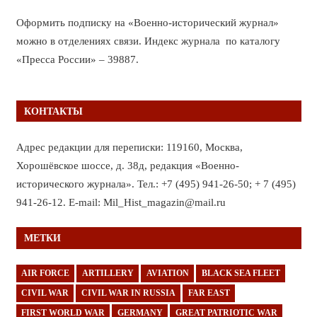
Оформить подписку на «Военно-исторический журнал»
можно в отделениях связи. Индекс журнала по каталогу
«Пресса России» – 39887.
КОНТАКТЫ
Адрес редакции для переписки: 119160, Москва,
Хорошёвское шоссе, д. 38д, редакция «Военно-
исторического журнала». Тел.: +7 (495) 941-26-50; + 7 (495)
941-26-12. E-mail: Mil_Hist_magazin@mail.ru
МЕТКИ
AIR FORCE
ARTILLERY
AVIATION
BLACK SEA FLEET
CIVIL WAR
CIVIL WAR IN RUSSIA
FAR EAST
FIRST WORLD WAR
GERMANY
GREAT PATRIOTIC WAR