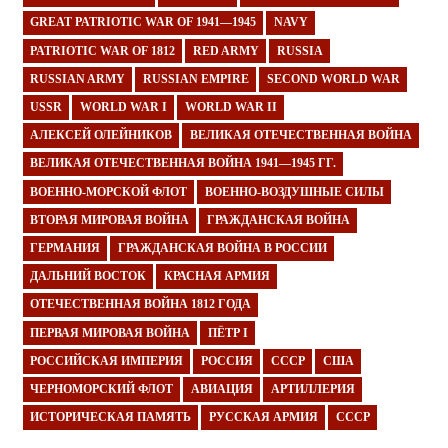
GREAT PATRIOTIC WAR OF 1941—1945
NAVY
PATRIOTIC WAR OF 1812
RED ARMY
RUSSIA
RUSSIAN ARMY
RUSSIAN EMPIRE
SECOND WORLD WAR
USSR
WORLD WAR I
WORLD WAR II
АЛЕКСЕЙ ОЛЕЙНИКОВ
ВЕЛИКАЯ ОТЕЧЕСТВЕННАЯ ВОЙНА
ВЕЛИКАЯ ОТЕЧЕСТВЕННАЯ ВОЙНА 1941—1945 ГГ.
ВОЕННО-МОРСКОЙ ФЛОТ
ВОЕННО-ВОЗДУШНЫЕ СИЛЫ
ВТОРАЯ МИРОВАЯ ВОЙНА
ГРАЖДАНСКАЯ ВОЙНА
ГЕРМАНИЯ
ГРАЖДАНСКАЯ ВОЙНА В РОССИИ
ДАЛЬНИЙ ВОСТОК
КРАСНАЯ АРМИЯ
ОТЕЧЕСТВЕННАЯ ВОЙНА 1812 ГОДА
ПЕРВАЯ МИРОВАЯ ВОЙНА
ПЁТР I
РОССИЙСКАЯ ИМПЕРИЯ
РОССИЯ
СССР
США
ЧЕРНОМОРСКИЙ ФЛОТ
АВИАЦИЯ
АРТИЛЛЕРИЯ
ИСТОРИЧЕСКАЯ ПАМЯТЬ
РУССКАЯ АРМИЯ
СССР