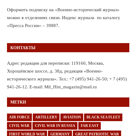
Оформить подписку на «Военно-исторический журнал»
можно в отделениях связи. Индекс журнала по каталогу
«Пресса России» – 39887.
КОНТАКТЫ
Адрес редакции для переписки: 119160, Москва,
Хорошёвское шоссе, д. 38д, редакция «Военно-
исторического журнала». Тел.: +7 (495) 941-26-50; + 7 (495)
941-26-12. E-mail: Mil_Hist_magazin@mail.ru
МЕТКИ
AIR FORCE
ARTILLERY
AVIATION
BLACK SEA FLEET
CIVIL WAR
CIVIL WAR IN RUSSIA
FAR EAST
FIRST WORLD WAR
GERMANY
GREAT PATRIOTIC WAR