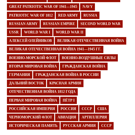
GREAT PATRIOTIC WAR OF 1941—1945
NAVY
PATRIOTIC WAR OF 1812
RED ARMY
RUSSIA
RUSSIAN ARMY
RUSSIAN EMPIRE
SECOND WORLD WAR
USSR
WORLD WAR I
WORLD WAR II
АЛЕКСЕЙ ОЛЕЙНИКОВ
ВЕЛИКАЯ ОТЕЧЕСТВЕННАЯ ВОЙНА
ВЕЛИКАЯ ОТЕЧЕСТВЕННАЯ ВОЙНА 1941—1945 ГГ.
ВОЕННО-МОРСКОЙ ФЛОТ
ВОЕННО-ВОЗДУШНЫЕ СИЛЫ
ВТОРАЯ МИРОВАЯ ВОЙНА
ГРАЖДАНСКАЯ ВОЙНА
ГЕРМАНИЯ
ГРАЖДАНСКАЯ ВОЙНА В РОССИИ
ДАЛЬНИЙ ВОСТОК
КРАСНАЯ АРМИЯ
ОТЕЧЕСТВЕННАЯ ВОЙНА 1812 ГОДА
ПЕРВАЯ МИРОВАЯ ВОЙНА
ПЁТР I
РОССИЙСКАЯ ИМПЕРИЯ
РОССИЯ
СССР
США
ЧЕРНОМОРСКИЙ ФЛОТ
АВИАЦИЯ
АРТИЛЛЕРИЯ
ИСТОРИЧЕСКАЯ ПАМЯТЬ
РУССКАЯ АРМИЯ
СССР