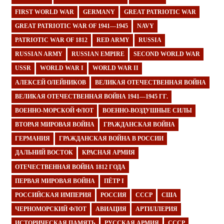
FIRST WORLD WAR
GERMANY
GREAT PATRIOTIC WAR
GREAT PATRIOTIC WAR OF 1941—1945
NAVY
PATRIOTIC WAR OF 1812
RED ARMY
RUSSIA
RUSSIAN ARMY
RUSSIAN EMPIRE
SECOND WORLD WAR
USSR
WORLD WAR I
WORLD WAR II
АЛЕКСЕЙ ОЛЕЙНИКОВ
ВЕЛИКАЯ ОТЕЧЕСТВЕННАЯ ВОЙНА
ВЕЛИКАЯ ОТЕЧЕСТВЕННАЯ ВОЙНА 1941—1945 ГГ.
ВОЕННО-МОРСКОЙ ФЛОТ
ВОЕННО-ВОЗДУШНЫЕ СИЛЫ
ВТОРАЯ МИРОВАЯ ВОЙНА
ГРАЖДАНСКАЯ ВОЙНА
ГЕРМАНИЯ
ГРАЖДАНСКАЯ ВОЙНА В РОССИИ
ДАЛЬНИЙ ВОСТОК
КРАСНАЯ АРМИЯ
ОТЕЧЕСТВЕННАЯ ВОЙНА 1812 ГОДА
ПЕРВАЯ МИРОВАЯ ВОЙНА
ПЁТР I
РОССИЙСКАЯ ИМПЕРИЯ
РОССИЯ
СССР
США
ЧЕРНОМОРСКИЙ ФЛОТ
АВИАЦИЯ
АРТИЛЛЕРИЯ
ИСТОРИЧЕСКАЯ ПАМЯТЬ
РУССКАЯ АРМИЯ
СССР