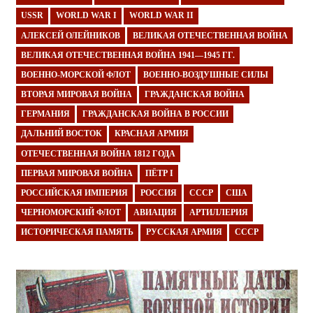
USSR
WORLD WAR I
WORLD WAR II
АЛЕКСЕЙ ОЛЕЙНИКОВ
ВЕЛИКАЯ ОТЕЧЕСТВЕННАЯ ВОЙНА
ВЕЛИКАЯ ОТЕЧЕСТВЕННАЯ ВОЙНА 1941—1945 ГГ.
ВОЕННО-МОРСКОЙ ФЛОТ
ВОЕННО-ВОЗДУШНЫЕ СИЛЫ
ВТОРАЯ МИРОВАЯ ВОЙНА
ГРАЖДАНСКАЯ ВОЙНА
ГЕРМАНИЯ
ГРАЖДАНСКАЯ ВОЙНА В РОССИИ
ДАЛЬНИЙ ВОСТОК
КРАСНАЯ АРМИЯ
ОТЕЧЕСТВЕННАЯ ВОЙНА 1812 ГОДА
ПЕРВАЯ МИРОВАЯ ВОЙНА
ПЁТР I
РОССИЙСКАЯ ИМПЕРИЯ
РОССИЯ
СССР
США
ЧЕРНОМОРСКИЙ ФЛОТ
АВИАЦИЯ
АРТИЛЛЕРИЯ
ИСТОРИЧЕСКАЯ ПАМЯТЬ
РУССКАЯ АРМИЯ
СССР