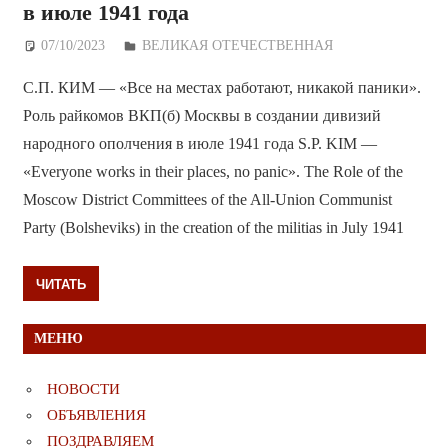
в июле 1941 года
07/10/2023
Дежурный по Редакции
ВЕЛИКАЯ ОТЕЧЕСТВЕННАЯ
С.П. КИМ — «Все на местах работают, никакой паники».
Роль райкомов ВКП(б) Москвы в создании дивизий
народного ополчения в июле 1941 года S.P. KIM —
«Everyone works in their places, no panic». The Role of the
Moscow District Committees of the All-Union Communist
Party (Bolsheviks) in the creation of the militias in July 1941
ЧИТАТЬ
МЕНЮ
НОВОСТИ
ОБЪЯВЛЕНИЯ
ПОЗДРАВЛЯЕМ