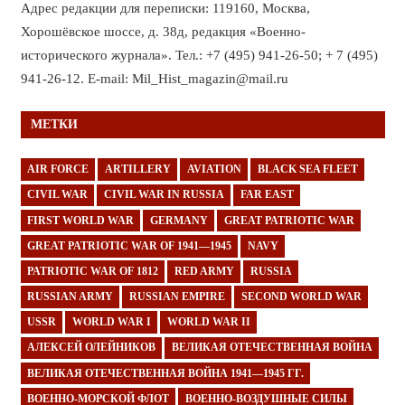
Адрес редакции для переписки: 119160, Москва,
Хорошёвское шоссе, д. 38д, редакция «Военно-
исторического журнала». Тел.: +7 (495) 941-26-50; + 7 (495)
941-26-12. E-mail: Mil_Hist_magazin@mail.ru
МЕТКИ
AIR FORCE
ARTILLERY
AVIATION
BLACK SEA FLEET
CIVIL WAR
CIVIL WAR IN RUSSIA
FAR EAST
FIRST WORLD WAR
GERMANY
GREAT PATRIOTIC WAR
GREAT PATRIOTIC WAR OF 1941—1945
NAVY
PATRIOTIC WAR OF 1812
RED ARMY
RUSSIA
RUSSIAN ARMY
RUSSIAN EMPIRE
SECOND WORLD WAR
USSR
WORLD WAR I
WORLD WAR II
АЛЕКСЕЙ ОЛЕЙНИКОВ
ВЕЛИКАЯ ОТЕЧЕСТВЕННАЯ ВОЙНА
ВЕЛИКАЯ ОТЕЧЕСТВЕННАЯ ВОЙНА 1941—1945 ГГ.
ВОЕННО-МОРСКОЙ ФЛОТ
ВОЕННО-ВОЗДУШНЫЕ СИЛЫ