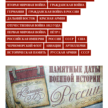
ВТОРАЯ МИРОВАЯ ВОЙНА
ГРАЖДАНСКАЯ ВОЙНА
ГЕРМАНИЯ
ГРАЖДАНСКАЯ ВОЙНА В РОССИИ
ДАЛЬНИЙ ВОСТОК
КРАСНАЯ АРМИЯ
ОТЕЧЕСТВЕННАЯ ВОЙНА 1812 ГОДА
ПЕРВАЯ МИРОВАЯ ВОЙНА
ПЁТР I
РОССИЙСКАЯ ИМПЕРИЯ
РОССИЯ
СССР
США
ЧЕРНОМОРСКИЙ ФЛОТ
АВИАЦИЯ
АРТИЛЛЕРИЯ
ИСТОРИЧЕСКАЯ ПАМЯТЬ
РУССКАЯ АРМИЯ
СССР