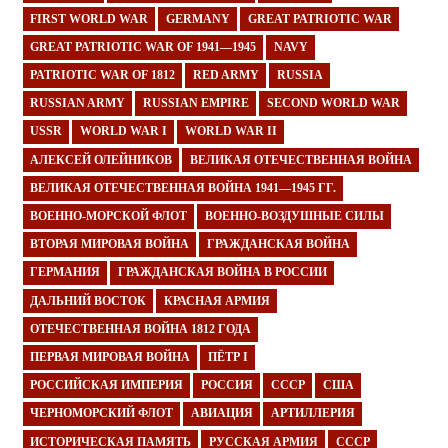
FIRST WORLD WAR
GERMANY
GREAT PATRIOTIC WAR
GREAT PATRIOTIC WAR OF 1941—1945
NAVY
PATRIOTIC WAR OF 1812
RED ARMY
RUSSIA
RUSSIAN ARMY
RUSSIAN EMPIRE
SECOND WORLD WAR
USSR
WORLD WAR I
WORLD WAR II
АЛЕКСЕЙ ОЛЕЙНИКОВ
ВЕЛИКАЯ ОТЕЧЕСТВЕННАЯ ВОЙНА
ВЕЛИКАЯ ОТЕЧЕСТВЕННАЯ ВОЙНА 1941—1945 ГГ.
ВОЕННО-МОРСКОЙ ФЛОТ
ВОЕННО-ВОЗДУШНЫЕ СИЛЫ
ВТОРАЯ МИРОВАЯ ВОЙНА
ГРАЖДАНСКАЯ ВОЙНА
ГЕРМАНИЯ
ГРАЖДАНСКАЯ ВОЙНА В РОССИИ
ДАЛЬНИЙ ВОСТОК
КРАСНАЯ АРМИЯ
ОТЕЧЕСТВЕННАЯ ВОЙНА 1812 ГОДА
ПЕРВАЯ МИРОВАЯ ВОЙНА
ПЁТР I
РОССИЙСКАЯ ИМПЕРИЯ
РОССИЯ
СССР
США
ЧЕРНОМОРСКИЙ ФЛОТ
АВИАЦИЯ
АРТИЛЛЕРИЯ
ИСТОРИЧЕСКАЯ ПАМЯТЬ
РУССКАЯ АРМИЯ
СССР