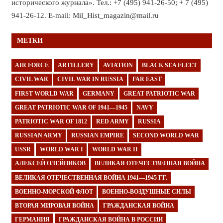
исторического журнала». Тел.: +7 (495) 941-26-50; + 7 (495)
941-26-12. E-mail: Mil_Hist_magazin@mail.ru
МЕТКИ
AIR FORCE
ARTILLERY
AVIATION
BLACK SEA FLEET
CIVIL WAR
CIVIL WAR IN RUSSIA
FAR EAST
FIRST WORLD WAR
GERMANY
GREAT PATRIOTIC WAR
GREAT PATRIOTIC WAR OF 1941—1945
NAVY
PATRIOTIC WAR OF 1812
RED ARMY
RUSSIA
RUSSIAN ARMY
RUSSIAN EMPIRE
SECOND WORLD WAR
USSR
WORLD WAR I
WORLD WAR II
АЛЕКСЕЙ ОЛЕЙНИКОВ
ВЕЛИКАЯ ОТЕЧЕСТВЕННАЯ ВОЙНА
ВЕЛИКАЯ ОТЕЧЕСТВЕННАЯ ВОЙНА 1941—1945 ГГ.
ВОЕННО-МОРСКОЙ ФЛОТ
ВОЕННО-ВОЗДУШНЫЕ СИЛЫ
ВТОРАЯ МИРОВАЯ ВОЙНА
ГРАЖДАНСКАЯ ВОЙНА
ГЕРМАНИЯ
ГРАЖДАНСКАЯ ВОЙНА В РОССИИ