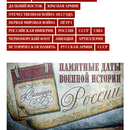
ДАЛЬНИЙ ВОСТОК
КРАСНАЯ АРМИЯ
ОТЕЧЕСТВЕННАЯ ВОЙНА 1812 ГОДА
ПЕРВАЯ МИРОВАЯ ВОЙНА
ПЁТР I
РОССИЙСКАЯ ИМПЕРИЯ
РОССИЯ
СССР
США
ЧЕРНОМОРСКИЙ ФЛОТ
АВИАЦИЯ
АРТИЛЛЕРИЯ
ИСТОРИЧЕСКАЯ ПАМЯТЬ
РУССКАЯ АРМИЯ
СССР