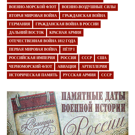
ВОЕННО-МОРСКОЙ ФЛОТ
ВОЕННО-ВОЗДУШНЫЕ СИЛЫ
ВТОРАЯ МИРОВАЯ ВОЙНА
ГРАЖДАНСКАЯ ВОЙНА
ГЕРМАНИЯ
ГРАЖДАНСКАЯ ВОЙНА В РОССИИ
ДАЛЬНИЙ ВОСТОК
КРАСНАЯ АРМИЯ
ОТЕЧЕСТВЕННАЯ ВОЙНА 1812 ГОДА
ПЕРВАЯ МИРОВАЯ ВОЙНА
ПЁТР I
РОССИЙСКАЯ ИМПЕРИЯ
РОССИЯ
СССР
США
ЧЕРНОМОРСКИЙ ФЛОТ
АВИАЦИЯ
АРТИЛЛЕРИЯ
ИСТОРИЧЕСКАЯ ПАМЯТЬ
РУССКАЯ АРМИЯ
СССР