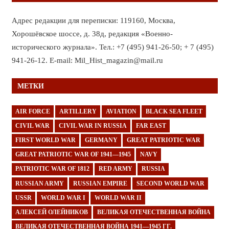
Адрес редакции для переписки: 119160, Москва,
Хорошёвское шоссе, д. 38д, редакция «Военно-
исторического журнала». Тел.: +7 (495) 941-26-50; + 7 (495)
941-26-12. E-mail: Mil_Hist_magazin@mail.ru
МЕТКИ
AIR FORCE
ARTILLERY
AVIATION
BLACK SEA FLEET
CIVIL WAR
CIVIL WAR IN RUSSIA
FAR EAST
FIRST WORLD WAR
GERMANY
GREAT PATRIOTIC WAR
GREAT PATRIOTIC WAR OF 1941—1945
NAVY
PATRIOTIC WAR OF 1812
RED ARMY
RUSSIA
RUSSIAN ARMY
RUSSIAN EMPIRE
SECOND WORLD WAR
USSR
WORLD WAR I
WORLD WAR II
АЛЕКСЕЙ ОЛЕЙНИКОВ
ВЕЛИКАЯ ОТЕЧЕСТВЕННАЯ ВОЙНА
ВЕЛИКАЯ ОТЕЧЕСТВЕННАЯ ВОЙНА 1941—1945 ГГ.