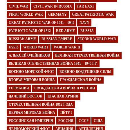
CIVIL WAR
CIVIL WAR IN RUSSIA
FAR EAST
FIRST WORLD WAR
GERMANY
GREAT PATRIOTIC WAR
GREAT PATRIOTIC WAR OF 1941—1945
NAVY
PATRIOTIC WAR OF 1812
RED ARMY
RUSSIA
RUSSIAN ARMY
RUSSIAN EMPIRE
SECOND WORLD WAR
USSR
WORLD WAR I
WORLD WAR II
АЛЕКСЕЙ ОЛЕЙНИКОВ
ВЕЛИКАЯ ОТЕЧЕСТВЕННАЯ ВОЙНА
ВЕЛИКАЯ ОТЕЧЕСТВЕННАЯ ВОЙНА 1941—1945 ГГ.
ВОЕННО-МОРСКОЙ ФЛОТ
ВОЕННО-ВОЗДУШНЫЕ СИЛЫ
ВТОРАЯ МИРОВАЯ ВОЙНА
ГРАЖДАНСКАЯ ВОЙНА
ГЕРМАНИЯ
ГРАЖДАНСКАЯ ВОЙНА В РОССИИ
ДАЛЬНИЙ ВОСТОК
КРАСНАЯ АРМИЯ
ОТЕЧЕСТВЕННАЯ ВОЙНА 1812 ГОДА
ПЕРВАЯ МИРОВАЯ ВОЙНА
ПЁТР I
РОССИЙСКАЯ ИМПЕРИЯ
РОССИЯ
СССР
США
ЧЕРНОМОРСКИЙ ФЛОТ
АВИАЦИЯ
АРТИЛЛЕРИЯ