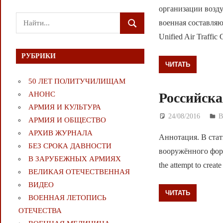
организации возд
Поиск
военная составляюща
ПОИСК
для:
Unified Air Traffic 
РУБРИКИ
ЧИТАТЬ
50 ЛЕТ ПОЛИТУЧИЛИЩАМ
Российска
АНОНС
АРМИЯ И КУЛЬТУРА
24/08/2016
Д
В
АРМИЯ И ОБЩЕСТВО
АРХИВ ЖУРНАЛА
Аннотация. В стат
БЕЗ СРОКА ДАВНОСТИ
вооружённого форм
В ЗАРУБЕЖНЫХ АРМИЯХ
the attempt to crea
ВЕЛИКАЯ ОТЕЧЕСТВЕННАЯ
ВИДЕО
ЧИТАТЬ
ВОЕННАЯ ЛЕТОПИСЬ
ОТЕЧЕСТВА