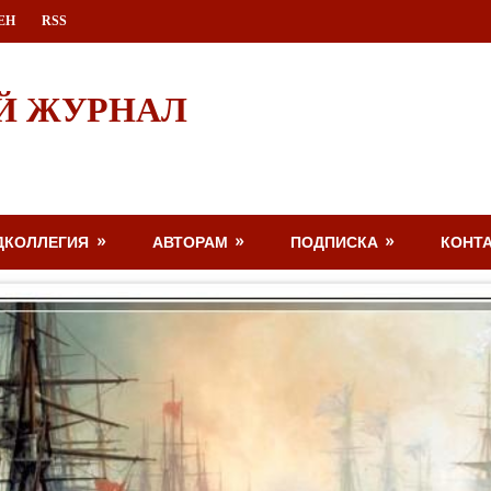
ЕН
RSS
Й ЖУРНАЛ
ДКОЛЛЕГИЯ
АВТОРАМ
ПОДПИСКА
КОНТ