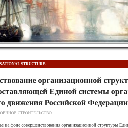
SATIONAL STRUCTURE.
ствование организационной струк
составляющей Единой системы орг
го движения Российской Федерации
ежурный по Редакции
ВОЕННОЕ СТРОИТЕЛЬСТВО
тье на фоне совершенствования организационной структуры Еди