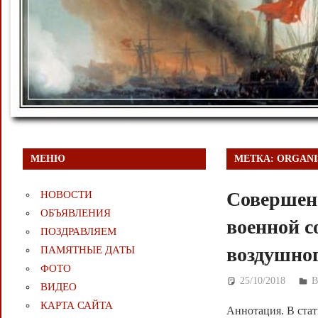
МЕНЮ
МЕТКА:
ORGANI
Совершен
НОВОСТИ
ОБЪЯВЛЕНИЯ
военной 
ПОЗДРАВЛЯЕМ
воздушно
ПАМЯТНЫЕ ДАТЫ
ФОТО
25/10/2018
Д
ВИДЕО
КАРТА САЙТА
Аннотация. В ста