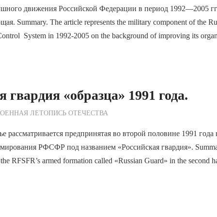
ушного движения Российской Федерации в период 1992—2005 гг.
я. Summary. The article represents the military component of the Ru
Control System in 1992-2005 on the background of improving its organi
я гвардия «образца» 1991 года.
ежурный по Редакции
ОЕННАЯ ЛЕТОПИСЬ ОТЕЧЕСТВА
ье рассматривается предпринятая во второй половине 1991 года
ирования РФСФР под названием «Российская гвардия». Summary. 
te the RFSFR’s armed formation called «Russian Guard» in the second ha