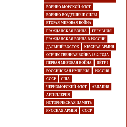
ВОЕННО-МОРСКОЙ ФЛОТ
ВОЕННО-ВОЗДУШНЫЕ СИЛЫ
ВТОРАЯ МИРОВАЯ ВОЙНА
ГРАЖДАНСКАЯ ВОЙНА
ГЕРМАНИЯ
ГРАЖДАНСКАЯ ВОЙНА В РОССИИ
ДАЛЬНИЙ ВОСТОК
КРАСНАЯ АРМИЯ
ОТЕЧЕСТВЕННАЯ ВОЙНА 1812 ГОДА
ПЕРВАЯ МИРОВАЯ ВОЙНА
ПЁТР I
РОССИЙСКАЯ ИМПЕРИЯ
РОССИЯ
СССР
США
ЧЕРНОМОРСКИЙ ФЛОТ
АВИАЦИЯ
АРТИЛЛЕРИЯ
ИСТОРИЧЕСКАЯ ПАМЯТЬ
РУССКАЯ АРМИЯ
СССР