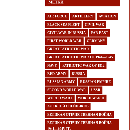
МЕТКИ
AIR FORCE
ARTILLERY
AVIATION
BLACK SEA FLEET
CIVIL WAR
CIVIL WAR IN RUSSIA
FAR EAST
FIRST WORLD WAR
GERMANY
GREAT PATRIOTIC WAR
GREAT PATRIOTIC WAR OF 1941—1945
NAVY
PATRIOTIC WAR OF 1812
RED ARMY
RUSSIA
RUSSIAN ARMY
RUSSIAN EMPIRE
SECOND WORLD WAR
USSR
WORLD WAR I
WORLD WAR II
АЛЕКСЕЙ ОЛЕЙНИКОВ
ВЕЛИКАЯ ОТЕЧЕСТВЕННАЯ ВОЙНА
ВЕЛИКАЯ ОТЕЧЕСТВЕННАЯ ВОЙНА
1941—1945 ГГ.