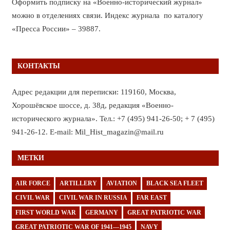
Оформить подписку на «Военно-исторический журнал»
можно в отделениях связи. Индекс журнала по каталогу
«Пресса России» – 39887.
КОНТАКТЫ
Адрес редакции для переписки: 119160, Москва,
Хорошёвское шоссе, д. 38д, редакция «Военно-
исторического журнала». Тел.: +7 (495) 941-26-50; + 7 (495)
941-26-12. E-mail: Mil_Hist_magazin@mail.ru
МЕТКИ
AIR FORCE
ARTILLERY
AVIATION
BLACK SEA FLEET
CIVIL WAR
CIVIL WAR IN RUSSIA
FAR EAST
FIRST WORLD WAR
GERMANY
GREAT PATRIOTIC WAR
GREAT PATRIOTIC WAR OF 1941—1945
NAVY