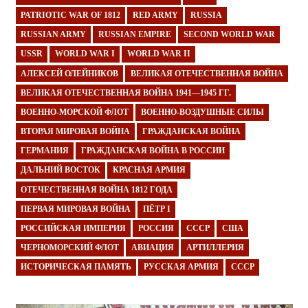
PATRIOTIC WAR OF 1812
RED ARMY
RUSSIA
RUSSIAN ARMY
RUSSIAN EMPIRE
SECOND WORLD WAR
USSR
WORLD WAR I
WORLD WAR II
АЛЕКСЕЙ ОЛЕЙНИКОВ
ВЕЛИКАЯ ОТЕЧЕСТВЕННАЯ ВОЙНА
ВЕЛИКАЯ ОТЕЧЕСТВЕННАЯ ВОЙНА 1941—1945 ГГ.
ВОЕННО-МОРСКОЙ ФЛОТ
ВОЕННО-ВОЗДУШНЫЕ СИЛЫ
ВТОРАЯ МИРОВАЯ ВОЙНА
ГРАЖДАНСКАЯ ВОЙНА
ГЕРМАНИЯ
ГРАЖДАНСКАЯ ВОЙНА В РОССИИ
ДАЛЬНИЙ ВОСТОК
КРАСНАЯ АРМИЯ
ОТЕЧЕСТВЕННАЯ ВОЙНА 1812 ГОДА
ПЕРВАЯ МИРОВАЯ ВОЙНА
ПЁТР I
РОССИЙСКАЯ ИМПЕРИЯ
РОССИЯ
СССР
США
ЧЕРНОМОРСКИЙ ФЛОТ
АВИАЦИЯ
АРТИЛЛЕРИЯ
ИСТОРИЧЕСКАЯ ПАМЯТЬ
РУССКАЯ АРМИЯ
СССР