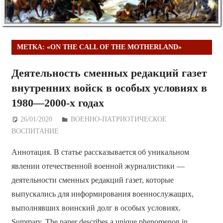
МЕТКА:
«ON THE CALL OF THE MOTHERLAND»
Деятельность сменных редакций газет
внутренних войск в особых условиях в
1980—2000-х годах
26/01/2020
Дежурный по Редакции
ВОЕННО-ПАТРИОТИЧЕСКОЕ
ВОСПИТАНИЕ
Аннотация. В статье рассказывается об уникальном
явлении отечественной военной журналистики —
деятельности сменных редакций газет, которые
выпускались для информирования военнослужащих,
выполнявших воинский долг в особых условиях.
Summary. The paper describes a unique phenomenon in