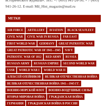
исторического журнала». Тел.: +7 (495) 941-26-50; + 7 (495)
941-26-12. E-mail: Mil_Hist_magazin@mail.ru
МЕТКИ
AIR FORCE
ARTILLERY
AVIATION
BLACK SEA FLEET
CIVIL WAR
CIVIL WAR IN RUSSIA
FAR EAST
FIRST WORLD WAR
GERMANY
GREAT PATRIOTIC WAR
GREAT PATRIOTIC WAR OF 1941—1945
NAVY
PATRIOTIC WAR OF 1812
RED ARMY
RUSSIA
RUSSIAN ARMY
RUSSIAN EMPIRE
SECOND WORLD WAR
USSR
WORLD WAR I
WORLD WAR II
АЛЕКСЕЙ ОЛЕЙНИКОВ
ВЕЛИКАЯ ОТЕЧЕСТВЕННАЯ ВОЙНА
ВЕЛИКАЯ ОТЕЧЕСТВЕННАЯ ВОЙНА 1941—1945 ГГ.
ВОЕННО-МОРСКОЙ ФЛОТ
ВОЕННО-ВОЗДУШНЫЕ СИЛЫ
ВТОРАЯ МИРОВАЯ ВОЙНА
ГРАЖДАНСКАЯ ВОЙНА
ГЕРМАНИЯ
ГРАЖДАНСКАЯ ВОЙНА В РОССИИ