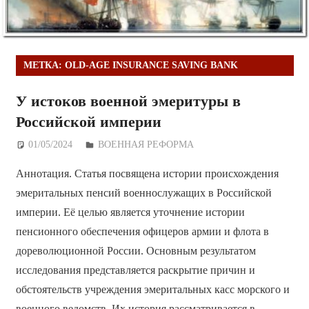
МЕТКА:
OLD-AGE INSURANCE SAVING BANK
У истоков военной эмеритуры в
Российской империи
01/05/2024
Дежурный по Редакции
ВОЕННАЯ РЕФОРМА
Аннотация. Статья посвящена истории происхождения
эмеритальных пенсий военнослужащих в Российской
империи. Её целью является уточнение истории
пенсионного обеспечения офицеров армии и флота в
дореволюционной России. Основным результатом
исследования представляется раскрытие причин и
обстоятельств учреждения эмеритальных касс морского и
военного ведомств. Их история рассматривается в