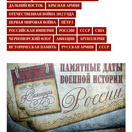
ДАЛЬНИЙ ВОСТОК
КРАСНАЯ АРМИЯ
ОТЕЧЕСТВЕННАЯ ВОЙНА 1812 ГОДА
ПЕРВАЯ МИРОВАЯ ВОЙНА
ПЁТР I
РОССИЙСКАЯ ИМПЕРИЯ
РОССИЯ
СССР
США
ЧЕРНОМОРСКИЙ ФЛОТ
АВИАЦИЯ
АРТИЛЛЕРИЯ
ИСТОРИЧЕСКАЯ ПАМЯТЬ
РУССКАЯ АРМИЯ
СССР