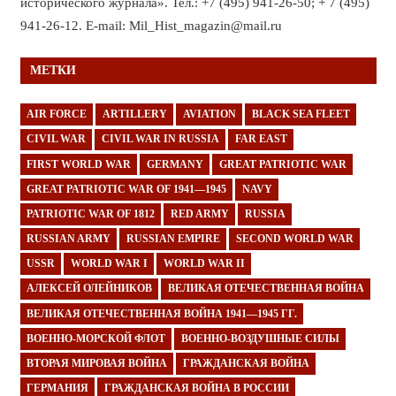
исторического журнала». Тел.: +7 (495) 941-26-50; + 7 (495)
941-26-12. E-mail: Mil_Hist_magazin@mail.ru
МЕТКИ
AIR FORCE
ARTILLERY
AVIATION
BLACK SEA FLEET
CIVIL WAR
CIVIL WAR IN RUSSIA
FAR EAST
FIRST WORLD WAR
GERMANY
GREAT PATRIOTIC WAR
GREAT PATRIOTIC WAR OF 1941—1945
NAVY
PATRIOTIC WAR OF 1812
RED ARMY
RUSSIA
RUSSIAN ARMY
RUSSIAN EMPIRE
SECOND WORLD WAR
USSR
WORLD WAR I
WORLD WAR II
АЛЕКСЕЙ ОЛЕЙНИКОВ
ВЕЛИКАЯ ОТЕЧЕСТВЕННАЯ ВОЙНА
ВЕЛИКАЯ ОТЕЧЕСТВЕННАЯ ВОЙНА 1941—1945 ГГ.
ВОЕННО-МОРСКОЙ ФЛОТ
ВОЕННО-ВОЗДУШНЫЕ СИЛЫ
ВТОРАЯ МИРОВАЯ ВОЙНА
ГРАЖДАНСКАЯ ВОЙНА
ГЕРМАНИЯ
ГРАЖДАНСКАЯ ВОЙНА В РОССИИ