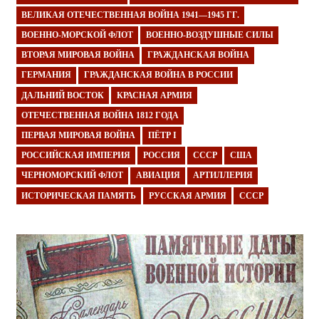
ВЕЛИКАЯ ОТЕЧЕСТВЕННАЯ ВОЙНА 1941—1945 ГГ.
ВОЕННО-МОРСКОЙ ФЛОТ
ВОЕННО-ВОЗДУШНЫЕ СИЛЫ
ВТОРАЯ МИРОВАЯ ВОЙНА
ГРАЖДАНСКАЯ ВОЙНА
ГЕРМАНИЯ
ГРАЖДАНСКАЯ ВОЙНА В РОССИИ
ДАЛЬНИЙ ВОСТОК
КРАСНАЯ АРМИЯ
ОТЕЧЕСТВЕННАЯ ВОЙНА 1812 ГОДА
ПЕРВАЯ МИРОВАЯ ВОЙНА
ПЁТР I
РОССИЙСКАЯ ИМПЕРИЯ
РОССИЯ
СССР
США
ЧЕРНОМОРСКИЙ ФЛОТ
АВИАЦИЯ
АРТИЛЛЕРИЯ
ИСТОРИЧЕСКАЯ ПАМЯТЬ
РУССКАЯ АРМИЯ
СССР