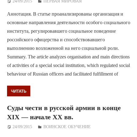
24/09/2015
Дежурный по Редакции
ПЕРВАЯ МИРОВАЯ
Аннотация. В статье проанализированы организация и
основные направления деятельности особого социального
института, регулировавшего социальное поведение
российского офицерства и способствовавшего
выполнению возложенной на него социальной роли.
Summary. The article analyzes organisation and main directions
of activities of a special social institution, which regulated social
behaviour of Russian officers and facilitated fulfillment of
ЧИТАТЬ
Суды чести в русской армии в конце
ХIХ — начале ХХ вв.
24/09/2015
Дежурный по Редакции
ВОИНСКОЕ ОБУЧЕНИЕ