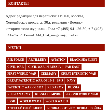
КОНТАКТЫ
Адрес редакции для переписки: 119160, Москва,
Хорошёвское шоссе, д. 38д, редакция «Военно-
исторического журнала». Тел.: +7 (495) 941-26-50; + 7 (495)
941-26-12. E-mail: Mil_Hist_magazin@mail.ru
МЕТКИ
AIR FORCE
ARTILLERY
AVIATION
BLACK SEA FLEET
CIVIL WAR
CIVIL WAR IN RUSSIA
FAR EAST
FIRST WORLD WAR
GERMANY
GREAT PATRIOTIC WAR
GREAT PATRIOTIC WAR OF 1941—1945
NAVY
PATRIOTIC WAR OF 1812
RED ARMY
RUSSIA
RUSSIAN ARMY
RUSSIAN EMPIRE
SECOND WORLD WAR
USSR
WORLD WAR I
WORLD WAR II
АЛЕКСЕЙ ОЛЕЙНИКОВ
ВЕЛИКАЯ ОТЕЧЕСТВЕННАЯ ВОЙНА