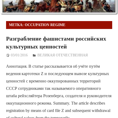
МЕТКА:
OCCUPATION REGIME
Разграбление фашистами российских
культурных ценностей
03/01/2016
Дежурный по Редакции
ВЕЛИКАЯ ОТЕЧЕСТВЕННАЯ
Аннотация. В статье рассказывается об учёте путём
ведения картотеки Z и последующем вывозе культурных
ценностей с временно оккупированных территорий
СССР сотрудниками так называемого оперативного
штаба рейхсляйтера Розенберга, создателя и руководителя
оккупационного режима. Summary. The article describes
registration by means of card file Z and subsequent withdrawal
of cultural values from the temporarily