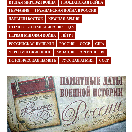
ВТОРАЯ МИРОВАЯ ВОЙНА
ГРАЖДАНСКАЯ ВОЙНА
ГЕРМАНИЯ
ГРАЖДАНСКАЯ ВОЙНА В РОССИИ
ДАЛЬНИЙ ВОСТОК
КРАСНАЯ АРМИЯ
ОТЕЧЕСТВЕННАЯ ВОЙНА 1812 ГОДА
ПЕРВАЯ МИРОВАЯ ВОЙНА
ПЁТР I
РОССИЙСКАЯ ИМПЕРИЯ
РОССИЯ
СССР
США
ЧЕРНОМОРСКИЙ ФЛОТ
АВИАЦИЯ
АРТИЛЛЕРИЯ
ИСТОРИЧЕСКАЯ ПАМЯТЬ
РУССКАЯ АРМИЯ
СССР