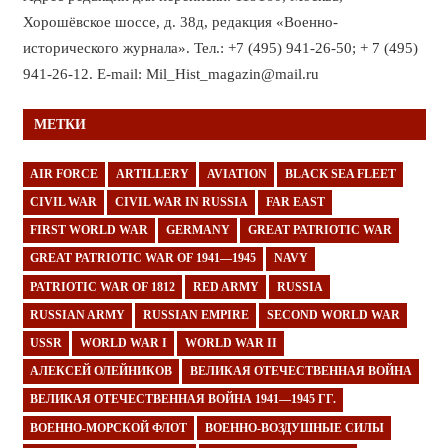
Хорошёвское шоссе, д. 38д, редакция «Военно-
исторического журнала». Тел.: +7 (495) 941-26-50; + 7 (495)
941-26-12. E-mail: Mil_Hist_magazin@mail.ru
МЕТКИ
AIR FORCE
ARTILLERY
AVIATION
BLACK SEA FLEET
CIVIL WAR
CIVIL WAR IN RUSSIA
FAR EAST
FIRST WORLD WAR
GERMANY
GREAT PATRIOTIC WAR
GREAT PATRIOTIC WAR OF 1941—1945
NAVY
PATRIOTIC WAR OF 1812
RED ARMY
RUSSIA
RUSSIAN ARMY
RUSSIAN EMPIRE
SECOND WORLD WAR
USSR
WORLD WAR I
WORLD WAR II
АЛЕКСЕЙ ОЛЕЙНИКОВ
ВЕЛИКАЯ ОТЕЧЕСТВЕННАЯ ВОЙНА
ВЕЛИКАЯ ОТЕЧЕСТВЕННАЯ ВОЙНА 1941—1945 ГГ.
ВОЕННО-МОРСКОЙ ФЛОТ
ВОЕННО-ВОЗДУШНЫЕ СИЛЫ