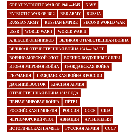
GREAT PATRIOTIC WAR OF 1941—1945
NAVY
PATRIOTIC WAR OF 1812
RED ARMY
RUSSIA
RUSSIAN ARMY
RUSSIAN EMPIRE
SECOND WORLD WAR
USSR
WORLD WAR I
WORLD WAR II
АЛЕКСЕЙ ОЛЕЙНИКОВ
ВЕЛИКАЯ ОТЕЧЕСТВЕННАЯ ВОЙНА
ВЕЛИКАЯ ОТЕЧЕСТВЕННАЯ ВОЙНА 1941—1945 ГГ.
ВОЕННО-МОРСКОЙ ФЛОТ
ВОЕННО-ВОЗДУШНЫЕ СИЛЫ
ВТОРАЯ МИРОВАЯ ВОЙНА
ГРАЖДАНСКАЯ ВОЙНА
ГЕРМАНИЯ
ГРАЖДАНСКАЯ ВОЙНА В РОССИИ
ДАЛЬНИЙ ВОСТОК
КРАСНАЯ АРМИЯ
ОТЕЧЕСТВЕННАЯ ВОЙНА 1812 ГОДА
ПЕРВАЯ МИРОВАЯ ВОЙНА
ПЁТР I
РОССИЙСКАЯ ИМПЕРИЯ
РОССИЯ
СССР
США
ЧЕРНОМОРСКИЙ ФЛОТ
АВИАЦИЯ
АРТИЛЛЕРИЯ
ИСТОРИЧЕСКАЯ ПАМЯТЬ
РУССКАЯ АРМИЯ
СССР