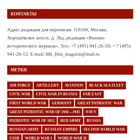
КОНТАКТЫ
Адрес редакции для переписки: 119160, Москва,
Хорошёвское шоссе, д. 38д, редакция «Военно-
исторического журнала». Тел.: +7 (495) 941-26-50; + 7 (495)
941-26-12. E-mail: Mil_Hist_magazin@mail.ru
МЕТКИ
AIR FORCE
ARTILLERY
AVIATION
BLACK SEA FLEET
CIVIL WAR
CIVIL WAR IN RUSSIA
FAR EAST
FIRST WORLD WAR
GERMANY
GREAT PATRIOTIC WAR
GREAT PATRIOTIC WAR OF 1941—1945
NAVY
PATRIOTIC WAR OF 1812
RED ARMY
RUSSIA
RUSSIAN ARMY
RUSSIAN EMPIRE
SECOND WORLD WAR
USSR
WORLD WAR I
WORLD WAR II