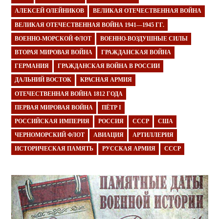
АЛЕКСЕЙ ОЛЕЙНИКОВ
ВЕЛИКАЯ ОТЕЧЕСТВЕННАЯ ВОЙНА
ВЕЛИКАЯ ОТЕЧЕСТВЕННАЯ ВОЙНА 1941—1945 ГГ.
ВОЕННО-МОРСКОЙ ФЛОТ
ВОЕННО-ВОЗДУШНЫЕ СИЛЫ
ВТОРАЯ МИРОВАЯ ВОЙНА
ГРАЖДАНСКАЯ ВОЙНА
ГЕРМАНИЯ
ГРАЖДАНСКАЯ ВОЙНА В РОССИИ
ДАЛЬНИЙ ВОСТОК
КРАСНАЯ АРМИЯ
ОТЕЧЕСТВЕННАЯ ВОЙНА 1812 ГОДА
ПЕРВАЯ МИРОВАЯ ВОЙНА
ПЁТР I
РОССИЙСКАЯ ИМПЕРИЯ
РОССИЯ
СССР
США
ЧЕРНОМОРСКИЙ ФЛОТ
АВИАЦИЯ
АРТИЛЛЕРИЯ
ИСТОРИЧЕСКАЯ ПАМЯТЬ
РУССКАЯ АРМИЯ
СССР