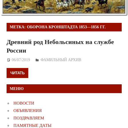
МЕТКА:
ОБОРОНА КРОНШТАДТА 1853—1856 ГГ.
Древний род Небольсиных на службе
России
06/07/2019
Дежурный по Редакции
ФАМИЛЬНЫЙ АРХИВ
ЧИТАТЬ
МЕНЮ
НОВОСТИ
ОБЪЯВЛЕНИЯ
ПОЗДРАВЛЯЕМ
ПАМЯТНЫЕ ДАТЫ