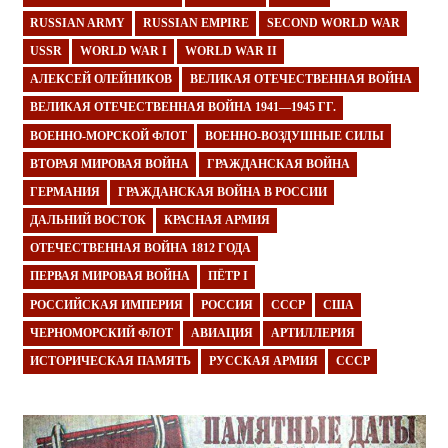
RUSSIAN ARMY
RUSSIAN EMPIRE
SECOND WORLD WAR
USSR
WORLD WAR I
WORLD WAR II
АЛЕКСЕЙ ОЛЕЙНИКОВ
ВЕЛИКАЯ ОТЕЧЕСТВЕННАЯ ВОЙНА
ВЕЛИКАЯ ОТЕЧЕСТВЕННАЯ ВОЙНА 1941—1945 ГГ.
ВОЕННО-МОРСКОЙ ФЛОТ
ВОЕННО-ВОЗДУШНЫЕ СИЛЫ
ВТОРАЯ МИРОВАЯ ВОЙНА
ГРАЖДАНСКАЯ ВОЙНА
ГЕРМАНИЯ
ГРАЖДАНСКАЯ ВОЙНА В РОССИИ
ДАЛЬНИЙ ВОСТОК
КРАСНАЯ АРМИЯ
ОТЕЧЕСТВЕННАЯ ВОЙНА 1812 ГОДА
ПЕРВАЯ МИРОВАЯ ВОЙНА
ПЁТР I
РОССИЙСКАЯ ИМПЕРИЯ
РОССИЯ
СССР
США
ЧЕРНОМОРСКИЙ ФЛОТ
АВИАЦИЯ
АРТИЛЛЕРИЯ
ИСТОРИЧЕСКАЯ ПАМЯТЬ
РУССКАЯ АРМИЯ
СССР