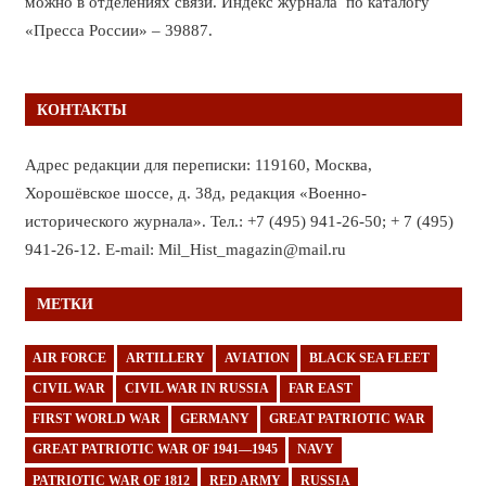
можно в отделениях связи. Индекс журнала по каталогу
«Пресса России» – 39887.
КОНТАКТЫ
Адрес редакции для переписки: 119160, Москва,
Хорошёвское шоссе, д. 38д, редакция «Военно-
исторического журнала». Тел.: +7 (495) 941-26-50; + 7 (495)
941-26-12. E-mail: Mil_Hist_magazin@mail.ru
МЕТКИ
AIR FORCE
ARTILLERY
AVIATION
BLACK SEA FLEET
CIVIL WAR
CIVIL WAR IN RUSSIA
FAR EAST
FIRST WORLD WAR
GERMANY
GREAT PATRIOTIC WAR
GREAT PATRIOTIC WAR OF 1941—1945
NAVY
PATRIOTIC WAR OF 1812
RED ARMY
RUSSIA