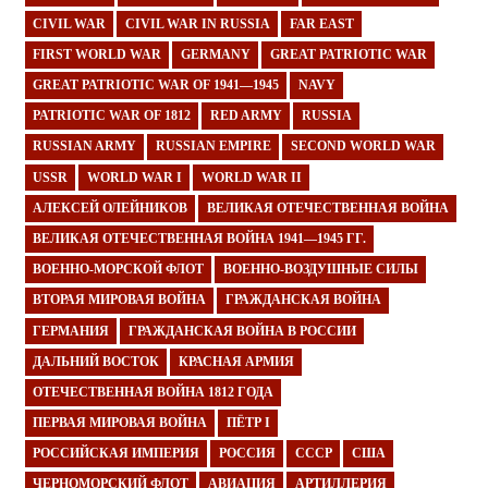
CIVIL WAR
CIVIL WAR IN RUSSIA
FAR EAST
FIRST WORLD WAR
GERMANY
GREAT PATRIOTIC WAR
GREAT PATRIOTIC WAR OF 1941—1945
NAVY
PATRIOTIC WAR OF 1812
RED ARMY
RUSSIA
RUSSIAN ARMY
RUSSIAN EMPIRE
SECOND WORLD WAR
USSR
WORLD WAR I
WORLD WAR II
АЛЕКСЕЙ ОЛЕЙНИКОВ
ВЕЛИКАЯ ОТЕЧЕСТВЕННАЯ ВОЙНА
ВЕЛИКАЯ ОТЕЧЕСТВЕННАЯ ВОЙНА 1941—1945 ГГ.
ВОЕННО-МОРСКОЙ ФЛОТ
ВОЕННО-ВОЗДУШНЫЕ СИЛЫ
ВТОРАЯ МИРОВАЯ ВОЙНА
ГРАЖДАНСКАЯ ВОЙНА
ГЕРМАНИЯ
ГРАЖДАНСКАЯ ВОЙНА В РОССИИ
ДАЛЬНИЙ ВОСТОК
КРАСНАЯ АРМИЯ
ОТЕЧЕСТВЕННАЯ ВОЙНА 1812 ГОДА
ПЕРВАЯ МИРОВАЯ ВОЙНА
ПЁТР I
РОССИЙСКАЯ ИМПЕРИЯ
РОССИЯ
СССР
США
ЧЕРНОМОРСКИЙ ФЛОТ
АВИАЦИЯ
АРТИЛЛЕРИЯ