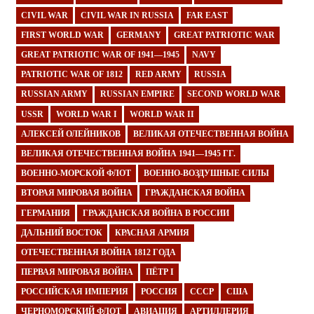
CIVIL WAR
CIVIL WAR IN RUSSIA
FAR EAST
FIRST WORLD WAR
GERMANY
GREAT PATRIOTIC WAR
GREAT PATRIOTIC WAR OF 1941—1945
NAVY
PATRIOTIC WAR OF 1812
RED ARMY
RUSSIA
RUSSIAN ARMY
RUSSIAN EMPIRE
SECOND WORLD WAR
USSR
WORLD WAR I
WORLD WAR II
АЛЕКСЕЙ ОЛЕЙНИКОВ
ВЕЛИКАЯ ОТЕЧЕСТВЕННАЯ ВОЙНА
ВЕЛИКАЯ ОТЕЧЕСТВЕННАЯ ВОЙНА 1941—1945 ГГ.
ВОЕННО-МОРСКОЙ ФЛОТ
ВОЕННО-ВОЗДУШНЫЕ СИЛЫ
ВТОРАЯ МИРОВАЯ ВОЙНА
ГРАЖДАНСКАЯ ВОЙНА
ГЕРМАНИЯ
ГРАЖДАНСКАЯ ВОЙНА В РОССИИ
ДАЛЬНИЙ ВОСТОК
КРАСНАЯ АРМИЯ
ОТЕЧЕСТВЕННАЯ ВОЙНА 1812 ГОДА
ПЕРВАЯ МИРОВАЯ ВОЙНА
ПЁТР I
РОССИЙСКАЯ ИМПЕРИЯ
РОССИЯ
СССР
США
ЧЕРНОМОРСКИЙ ФЛОТ
АВИАЦИЯ
АРТИЛЛЕРИЯ