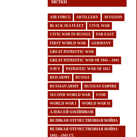
МЕТКИ
AIR FORCE
ARTILLERY
AVIATION
BLACK SEA FLEET
CIVIL WAR
CIVIL WAR IN RUSSIA
FAR EAST
FIRST WORLD WAR
GERMANY
GREAT PATRIOTIC WAR
GREAT PATRIOTIC WAR OF 1941—1945
NAVY
PATRIOTIC WAR OF 1812
RED ARMY
RUSSIA
RUSSIAN ARMY
RUSSIAN EMPIRE
SECOND WORLD WAR
USSR
WORLD WAR I
WORLD WAR II
АЛЕКСЕЙ ОЛЕЙНИКОВ
ВЕЛИКАЯ ОТЕЧЕСТВЕННАЯ ВОЙНА
ВЕЛИКАЯ ОТЕЧЕСТВЕННАЯ ВОЙНА
1941—1945 ГГ.