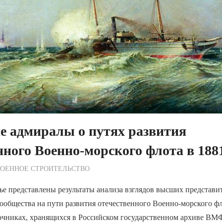
е адмиралы о путях развития
нного Военно-морского флота в 188
ежурный по Редакции
ВОЕННОЕ СТРОИТЕЛЬСТВО
ье представлены результаты анализа взглядов высших представи
ообщества на пути развития отечественного Военно-морского фл
очниках, хранящихся в Российском государственном архиве ВМ