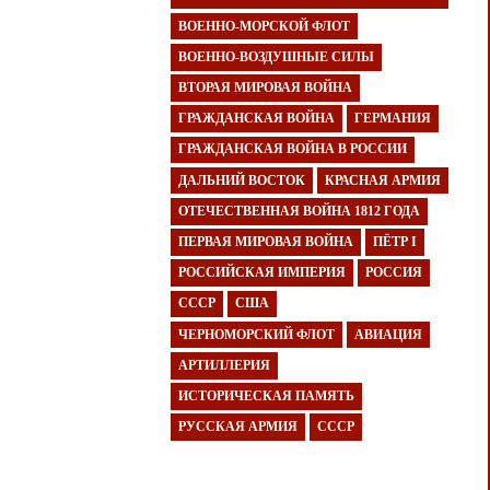
ВОЕННО-МОРСКОЙ ФЛОТ
ВОЕННО-ВОЗДУШНЫЕ СИЛЫ
ВТОРАЯ МИРОВАЯ ВОЙНА
ГРАЖДАНСКАЯ ВОЙНА
ГЕРМАНИЯ
ГРАЖДАНСКАЯ ВОЙНА В РОССИИ
ДАЛЬНИЙ ВОСТОК
КРАСНАЯ АРМИЯ
ОТЕЧЕСТВЕННАЯ ВОЙНА 1812 ГОДА
ПЕРВАЯ МИРОВАЯ ВОЙНА
ПЁТР I
РОССИЙСКАЯ ИМПЕРИЯ
РОССИЯ
СССР
США
ЧЕРНОМОРСКИЙ ФЛОТ
АВИАЦИЯ
АРТИЛЛЕРИЯ
ИСТОРИЧЕСКАЯ ПАМЯТЬ
РУССКАЯ АРМИЯ
СССР