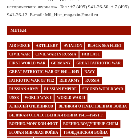
исторического журнала». Тел.: +7 (495) 941-26-50; + 7 (495)
941-26-12. E-mail: Mil_Hist_magazin@mail.ru
МЕТКИ
AIR FORCE
ARTILLERY
AVIATION
BLACK SEA FLEET
CIVIL WAR
CIVIL WAR IN RUSSIA
FAR EAST
FIRST WORLD WAR
GERMANY
GREAT PATRIOTIC WAR
GREAT PATRIOTIC WAR OF 1941—1945
NAVY
PATRIOTIC WAR OF 1812
RED ARMY
RUSSIA
RUSSIAN ARMY
RUSSIAN EMPIRE
SECOND WORLD WAR
USSR
WORLD WAR I
WORLD WAR II
АЛЕКСЕЙ ОЛЕЙНИКОВ
ВЕЛИКАЯ ОТЕЧЕСТВЕННАЯ ВОЙНА
ВЕЛИКАЯ ОТЕЧЕСТВЕННАЯ ВОЙНА 1941—1945 ГГ.
ВОЕННО-МОРСКОЙ ФЛОТ
ВОЕННО-ВОЗДУШНЫЕ СИЛЫ
ВТОРАЯ МИРОВАЯ ВОЙНА
ГРАЖДАНСКАЯ ВОЙНА