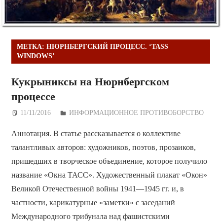
МЕТКА:
НЮРНБЕРГСКИЙ ПРОЦЕСС. ‘TASS
WINDOWS’
Кукрыниксы на Нюрнбергском
процессе
11/11/2016
Дежурный по Редакции
ИНФОРМАЦИОННОЕ ПРОТИВОБОРСТВО
Аннотация. В статье рассказывается о коллективе
талантливых авторов: художников, поэтов, прозаиков,
пришедших в творческое объединение, которое получило
название «Окна ТАСС». Художественный плакат «Окон»
Великой Отечественной войны 1941—1945 гг. и, в
частности, карикатурные «заметки» с заседаний
Международного трибунала над фашистскими