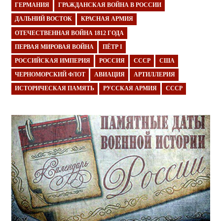
ГЕРМАНИЯ
ГРАЖДАНСКАЯ ВОЙНА В РОССИИ
ДАЛЬНИЙ ВОСТОК
КРАСНАЯ АРМИЯ
ОТЕЧЕСТВЕННАЯ ВОЙНА 1812 ГОДА
ПЕРВАЯ МИРОВАЯ ВОЙНА
ПЁТР I
РОССИЙСКАЯ ИМПЕРИЯ
РОССИЯ
СССР
США
ЧЕРНОМОРСКИЙ ФЛОТ
АВИАЦИЯ
АРТИЛЛЕРИЯ
ИСТОРИЧЕСКАЯ ПАМЯТЬ
РУССКАЯ АРМИЯ
СССР