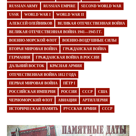
RUSSIAN ARMY
RUSSIAN EMPIRE
SECOND WORLD WAR
USSR
WORLD WAR I
WORLD WAR II
АЛЕКСЕЙ ОЛЕЙНИКОВ
ВЕЛИКАЯ ОТЕЧЕСТВЕННАЯ ВОЙНА
ВЕЛИКАЯ ОТЕЧЕСТВЕННАЯ ВОЙНА 1941—1945 ГГ.
ВОЕННО-МОРСКОЙ ФЛОТ
ВОЕННО-ВОЗДУШНЫЕ СИЛЫ
ВТОРАЯ МИРОВАЯ ВОЙНА
ГРАЖДАНСКАЯ ВОЙНА
ГЕРМАНИЯ
ГРАЖДАНСКАЯ ВОЙНА В РОССИИ
ДАЛЬНИЙ ВОСТОК
КРАСНАЯ АРМИЯ
ОТЕЧЕСТВЕННАЯ ВОЙНА 1812 ГОДА
ПЕРВАЯ МИРОВАЯ ВОЙНА
ПЁТР I
РОССИЙСКАЯ ИМПЕРИЯ
РОССИЯ
СССР
США
ЧЕРНОМОРСКИЙ ФЛОТ
АВИАЦИЯ
АРТИЛЛЕРИЯ
ИСТОРИЧЕСКАЯ ПАМЯТЬ
РУССКАЯ АРМИЯ
СССР