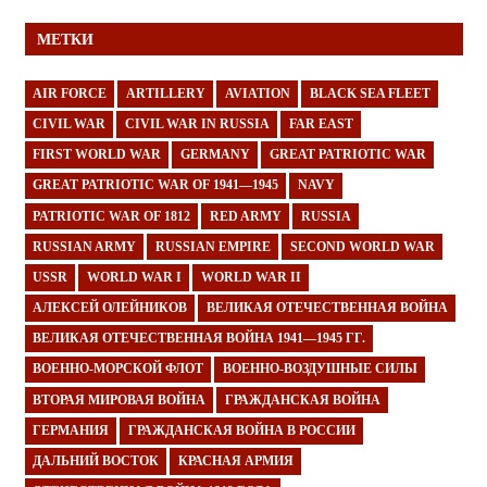
МЕТКИ
AIR FORCE
ARTILLERY
AVIATION
BLACK SEA FLEET
CIVIL WAR
CIVIL WAR IN RUSSIA
FAR EAST
FIRST WORLD WAR
GERMANY
GREAT PATRIOTIC WAR
GREAT PATRIOTIC WAR OF 1941—1945
NAVY
PATRIOTIC WAR OF 1812
RED ARMY
RUSSIA
RUSSIAN ARMY
RUSSIAN EMPIRE
SECOND WORLD WAR
USSR
WORLD WAR I
WORLD WAR II
АЛЕКСЕЙ ОЛЕЙНИКОВ
ВЕЛИКАЯ ОТЕЧЕСТВЕННАЯ ВОЙНА
ВЕЛИКАЯ ОТЕЧЕСТВЕННАЯ ВОЙНА 1941—1945 ГГ.
ВОЕННО-МОРСКОЙ ФЛОТ
ВОЕННО-ВОЗДУШНЫЕ СИЛЫ
ВТОРАЯ МИРОВАЯ ВОЙНА
ГРАЖДАНСКАЯ ВОЙНА
ГЕРМАНИЯ
ГРАЖДАНСКАЯ ВОЙНА В РОССИИ
ДАЛЬНИЙ ВОСТОК
КРАСНАЯ АРМИЯ