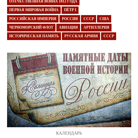
ОТЕЧЕСТВЕННАЯ ВОЙНА 1812 ГОДА
ПЕРВАЯ МИРОВАЯ ВОЙНА
ПЁТР I
РОССИЙСКАЯ ИМПЕРИЯ
РОССИЯ
СССР
США
ЧЕРНОМОРСКИЙ ФЛОТ
АВИАЦИЯ
АРТИЛЛЕРИЯ
ИСТОРИЧЕСКАЯ ПАМЯТЬ
РУССКАЯ АРМИЯ
СССР
КАЛЕНДАРЬ