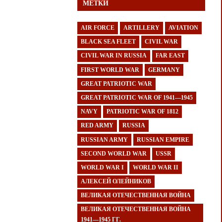
МЕТКИ
AIR FORCE
ARTILLERY
AVIATION
BLACK SEA FLEET
CIVIL WAR
CIVIL WAR IN RUSSIA
FAR EAST
FIRST WORLD WAR
GERMANY
GREAT PATRIOTIC WAR
GREAT PATRIOTIC WAR OF 1941—1945
NAVY
PATRIOTIC WAR OF 1812
RED ARMY
RUSSIA
RUSSIAN ARMY
RUSSIAN EMPIRE
SECOND WORLD WAR
USSR
WORLD WAR I
WORLD WAR II
АЛЕКСЕЙ ОЛЕЙНИКОВ
ВЕЛИКАЯ ОТЕЧЕСТВЕННАЯ ВОЙНА
ВЕЛИКАЯ ОТЕЧЕСТВЕННАЯ ВОЙНА
1941—1945 ГГ.