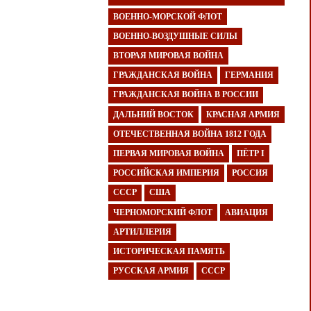
ВОЕННО-МОРСКОЙ ФЛОТ
ВОЕННО-ВОЗДУШНЫЕ СИЛЫ
ВТОРАЯ МИРОВАЯ ВОЙНА
ГРАЖДАНСКАЯ ВОЙНА
ГЕРМАНИЯ
ГРАЖДАНСКАЯ ВОЙНА В РОССИИ
ДАЛЬНИЙ ВОСТОК
КРАСНАЯ АРМИЯ
ОТЕЧЕСТВЕННАЯ ВОЙНА 1812 ГОДА
ПЕРВАЯ МИРОВАЯ ВОЙНА
ПЁТР I
РОССИЙСКАЯ ИМПЕРИЯ
РОССИЯ
СССР
США
ЧЕРНОМОРСКИЙ ФЛОТ
АВИАЦИЯ
АРТИЛЛЕРИЯ
ИСТОРИЧЕСКАЯ ПАМЯТЬ
РУССКАЯ АРМИЯ
СССР