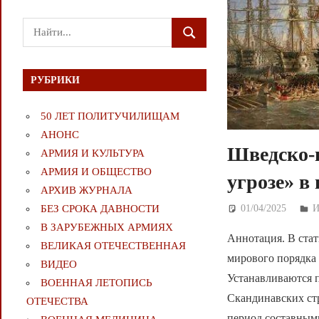
Поиск
ПОИСК
для:
РУБРИКИ
50 ЛЕТ ПОЛИТУЧИЛИЩАМ
АНОНС
Шведско-н
АРМИЯ И КУЛЬТУРА
АРМИЯ И ОБЩЕСТВО
угрозе» в
АРХИВ ЖУРНАЛА
01/04/2025
Д
БЕЗ СРОКА ДАВНОСТИ
В ЗАРУБЕЖНЫХ АРМИЯХ
Аннотация. В ста
ВЕЛИКАЯ ОТЕЧЕСТВЕННАЯ
мирового порядка 
ВИДЕО
Устанавливаются 
ВОЕННАЯ ЛЕТОПИСЬ
Скандинавских стр
ОТЕЧЕСТВА
период составным