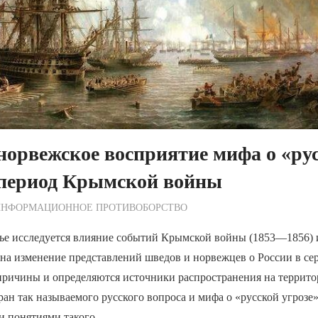
орвежское восприятие мифа о «ру
 период Крымской войны
ежурный по Редакции
ИНФОРМАЦИОННОЕ ПРОТИВОБОРСТВО
тье исследуется влияние событий Крымской войны (1853—1856)
на изменение представлений шведов и норвежцев о России в се
причины и определяются источники распространения на террит
ан так называемого русского вопроса и мифа о «русской угрозе»
и понятиями такого