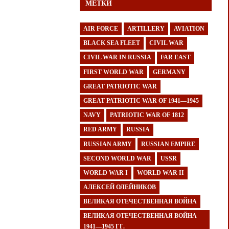
МЕТКИ
AIR FORCE
ARTILLERY
AVIATION
BLACK SEA FLEET
CIVIL WAR
CIVIL WAR IN RUSSIA
FAR EAST
FIRST WORLD WAR
GERMANY
GREAT PATRIOTIC WAR
GREAT PATRIOTIC WAR OF 1941—1945
NAVY
PATRIOTIC WAR OF 1812
RED ARMY
RUSSIA
RUSSIAN ARMY
RUSSIAN EMPIRE
SECOND WORLD WAR
USSR
WORLD WAR I
WORLD WAR II
АЛЕКСЕЙ ОЛЕЙНИКОВ
ВЕЛИКАЯ ОТЕЧЕСТВЕННАЯ ВОЙНА
ВЕЛИКАЯ ОТЕЧЕСТВЕННАЯ ВОЙНА
1941—1945 ГГ.