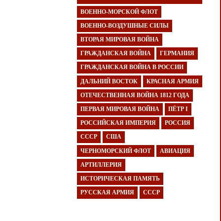
ВОЕННО-МОРСКОЙ ФЛОТ
ВОЕННО-ВОЗДУШНЫЕ СИЛЫ
ВТОРАЯ МИРОВАЯ ВОЙНА
ГРАЖДАНСКАЯ ВОЙНА
ГЕРМАНИЯ
ГРАЖДАНСКАЯ ВОЙНА В РОССИИ
ДАЛЬНИЙ ВОСТОК
КРАСНАЯ АРМИЯ
ОТЕЧЕСТВЕННАЯ ВОЙНА 1812 ГОДА
ПЕРВАЯ МИРОВАЯ ВОЙНА
ПЁТР I
РОССИЙСКАЯ ИМПЕРИЯ
РОССИЯ
СССР
США
ЧЕРНОМОРСКИЙ ФЛОТ
АВИАЦИЯ
АРТИЛЛЕРИЯ
ИСТОРИЧЕСКАЯ ПАМЯТЬ
РУССКАЯ АРМИЯ
СССР