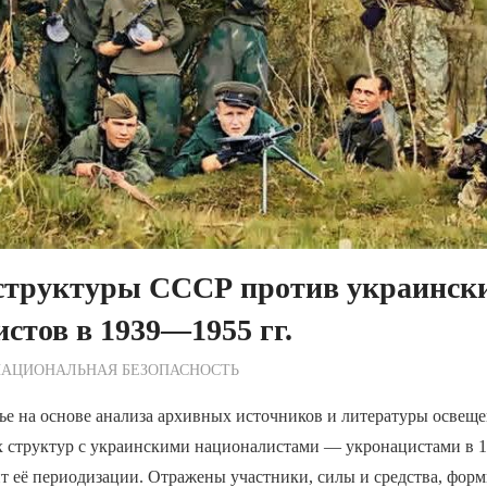
структуры СССР против украинск
стов в 1939—1955 гг.
ежурный по Редакции
НАЦИОНАЛЬНАЯ БЕЗОПАСНОСТЬ
ье на основе анализа архивных источников и литературы освеще
х структур с украинскими националистами — укронацистами в 1
т её периодизации. Отражены участники, силы и средства, форм