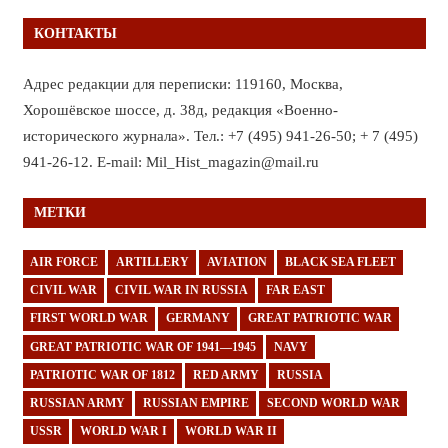
КОНТАКТЫ
Адрес редакции для переписки: 119160, Москва,
Хорошёвское шоссе, д. 38д, редакция «Военно-
исторического журнала». Тел.: +7 (495) 941-26-50; + 7 (495)
941-26-12. E-mail: Mil_Hist_magazin@mail.ru
МЕТКИ
AIR FORCE
ARTILLERY
AVIATION
BLACK SEA FLEET
CIVIL WAR
CIVIL WAR IN RUSSIA
FAR EAST
FIRST WORLD WAR
GERMANY
GREAT PATRIOTIC WAR
GREAT PATRIOTIC WAR OF 1941—1945
NAVY
PATRIOTIC WAR OF 1812
RED ARMY
RUSSIA
RUSSIAN ARMY
RUSSIAN EMPIRE
SECOND WORLD WAR
USSR
WORLD WAR I
WORLD WAR II