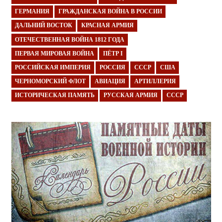
ГЕРМАНИЯ
ГРАЖДАНСКАЯ ВОЙНА В РОССИИ
ДАЛЬНИЙ ВОСТОК
КРАСНАЯ АРМИЯ
ОТЕЧЕСТВЕННАЯ ВОЙНА 1812 ГОДА
ПЕРВАЯ МИРОВАЯ ВОЙНА
ПЁТР I
РОССИЙСКАЯ ИМПЕРИЯ
РОССИЯ
СССР
США
ЧЕРНОМОРСКИЙ ФЛОТ
АВИАЦИЯ
АРТИЛЛЕРИЯ
ИСТОРИЧЕСКАЯ ПАМЯТЬ
РУССКАЯ АРМИЯ
СССР