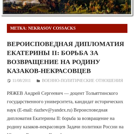
МЕТКА:
NEKRASOV COSSACKS
ВЕРОИСПОВЕДНАЯ ДИПЛОМАТИЯ
ЕКАТЕРИНЫ II: БОРЬБА ЗА
ВОЗВРАЩЕНИЕ НА РОДИНУ
КАЗАКОВ-НЕКРАСОВЦЕВ
11/08/2011
Дежурный по Редакции
ВОЕННО-ПОЛИТИЧЕСКИE ОТНОШЕНИЯ
РЯЖЕВ Андрей Сергеевич — доцент Тольяттинского
государственного университета, кандидат исторических
наук (E-mail: riazhev@yandex.ru) Вероисповедная
дипломатия Екатерины II: борьба за возвращение на
родину казаков-некрасовцев Задачи политики России на