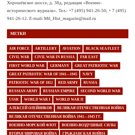
Хорошёвское шоссе, д. 38д, редакция «Военно-
исторического журнала». Тел.: +7 (495) 941-26-50; + 7 (495)
941-26-12. E-mail: Mil_Hist_magazin@mail.ru
МЕТКИ
AIR FORCE
ARTILLERY
AVIATION
BLACK SEA FLEET
CIVIL WAR
CIVIL WAR IN RUSSIA
FAR EAST
FIRST WORLD WAR
GERMANY
GREAT PATRIOTIC WAR
GREAT PATRIOTIC WAR OF 1941—1945
NAVY
PATRIOTIC WAR OF 1812
RED ARMY
RUSSIA
RUSSIAN ARMY
RUSSIAN EMPIRE
SECOND WORLD WAR
USSR
WORLD WAR I
WORLD WAR II
АЛЕКСЕЙ ОЛЕЙНИКОВ
ВЕЛИКАЯ ОТЕЧЕСТВЕННАЯ ВОЙНА
ВЕЛИКАЯ ОТЕЧЕСТВЕННАЯ ВОЙНА 1941—1945 ГГ.
ВОЕННО-МОРСКОЙ ФЛОТ
ВОЕННО-ВОЗДУШНЫЕ СИЛЫ
ВТОРАЯ МИРОВАЯ ВОЙНА
ГРАЖДАНСКАЯ ВОЙНА