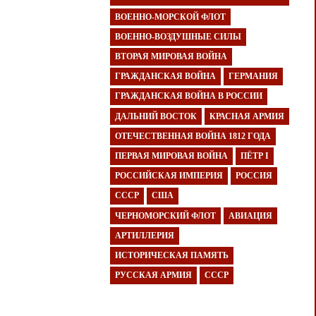
ВОЕННО-МОРСКОЙ ФЛОТ
ВОЕННО-ВОЗДУШНЫЕ СИЛЫ
ВТОРАЯ МИРОВАЯ ВОЙНА
ГРАЖДАНСКАЯ ВОЙНА
ГЕРМАНИЯ
ГРАЖДАНСКАЯ ВОЙНА В РОССИИ
ДАЛЬНИЙ ВОСТОК
КРАСНАЯ АРМИЯ
ОТЕЧЕСТВЕННАЯ ВОЙНА 1812 ГОДА
ПЕРВАЯ МИРОВАЯ ВОЙНА
ПЁТР I
РОССИЙСКАЯ ИМПЕРИЯ
РОССИЯ
СССР
США
ЧЕРНОМОРСКИЙ ФЛОТ
АВИАЦИЯ
АРТИЛЛЕРИЯ
ИСТОРИЧЕСКАЯ ПАМЯТЬ
РУССКАЯ АРМИЯ
СССР