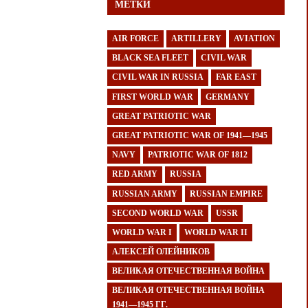
МЕТКИ
AIR FORCE
ARTILLERY
AVIATION
BLACK SEA FLEET
CIVIL WAR
CIVIL WAR IN RUSSIA
FAR EAST
FIRST WORLD WAR
GERMANY
GREAT PATRIOTIC WAR
GREAT PATRIOTIC WAR OF 1941—1945
NAVY
PATRIOTIC WAR OF 1812
RED ARMY
RUSSIA
RUSSIAN ARMY
RUSSIAN EMPIRE
SECOND WORLD WAR
USSR
WORLD WAR I
WORLD WAR II
АЛЕКСЕЙ ОЛЕЙНИКОВ
ВЕЛИКАЯ ОТЕЧЕСТВЕННАЯ ВОЙНА
ВЕЛИКАЯ ОТЕЧЕСТВЕННАЯ ВОЙНА
1941—1945 ГГ.