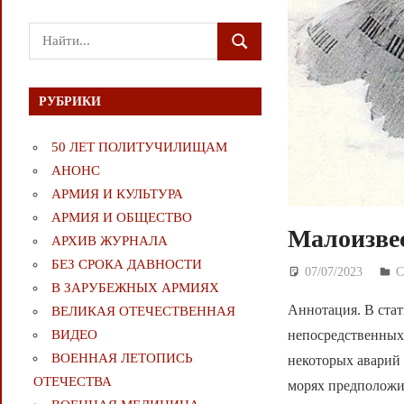
Поиск
ПОИСК
для:
РУБРИКИ
50 ЛЕТ ПОЛИТУЧИЛИЩАМ
АНОНС
АРМИЯ И КУЛЬТУРА
АРМИЯ И ОБЩЕСТВО
Малоизве
АРХИВ ЖУРНАЛА
БЕЗ СРОКА ДАВНОСТИ
07/07/2023
Д
С
В ЗАРУБЕЖНЫХ АРМИЯХ
Аннотация. В стат
ВЕЛИКАЯ ОТЕЧЕСТВЕННАЯ
непосредственных
ВИДЕО
ВОЕННАЯ ЛЕТОПИСЬ
некоторых аварий
ОТЕЧЕСТВА
морях предполож