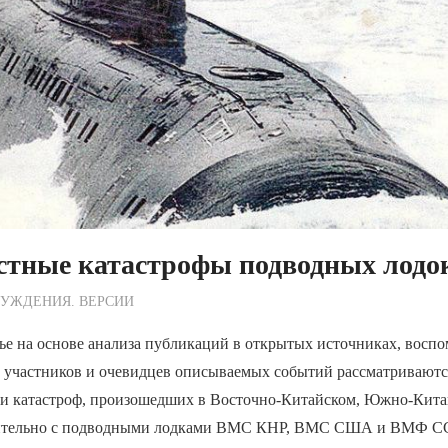
стные катастрофы подводных лодо
ежурный по Редакции
УЖДЕНИЯ. ВЕРСИИ
ье на основе анализа публикаций в открытых источниках, восп
 участников и очевидцев описываемых событий рассматриваютс
 и катастроф, произошедших в Восточно-Китайском, Южно-Кит
ительно с подводными лодками ВМС КНР, ВМС США и ВМФ ССС