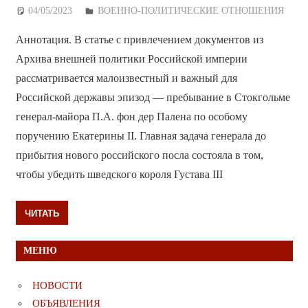
04/05/2023
Дежурный по Редакции
ВОЕННО-ПОЛИТИЧЕСКИE ОТНОШЕНИЯ
Аннотация. В статье с привлечением документов из
Архива внешней политики Российской империи
рассматривается малоизвестный и важный для
Российской державы эпизод — пребывание в Стокгольме
генерал-майора П.А. фон дер Палена по особому
поручению Екатерины II. Главная задача генерала до
прибытия нового российского посла состояла в том,
чтобы убедить шведского короля Густава III
ЧИТАТЬ
МЕНЮ
НОВОСТИ
ОБЪЯВЛЕНИЯ