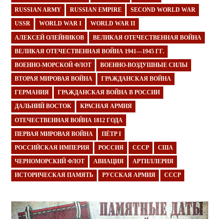
RUSSIAN ARMY
RUSSIAN EMPIRE
SECOND WORLD WAR
USSR
WORLD WAR I
WORLD WAR II
АЛЕКСЕЙ ОЛЕЙНИКОВ
ВЕЛИКАЯ ОТЕЧЕСТВЕННАЯ ВОЙНА
ВЕЛИКАЯ ОТЕЧЕСТВЕННАЯ ВОЙНА 1941—1945 ГГ.
ВОЕННО-МОРСКОЙ ФЛОТ
ВОЕННО-ВОЗДУШНЫЕ СИЛЫ
ВТОРАЯ МИРОВАЯ ВОЙНА
ГРАЖДАНСКАЯ ВОЙНА
ГЕРМАНИЯ
ГРАЖДАНСКАЯ ВОЙНА В РОССИИ
ДАЛЬНИЙ ВОСТОК
КРАСНАЯ АРМИЯ
ОТЕЧЕСТВЕННАЯ ВОЙНА 1812 ГОДА
ПЕРВАЯ МИРОВАЯ ВОЙНА
ПЁТР I
РОССИЙСКАЯ ИМПЕРИЯ
РОССИЯ
СССР
США
ЧЕРНОМОРСКИЙ ФЛОТ
АВИАЦИЯ
АРТИЛЛЕРИЯ
ИСТОРИЧЕСКАЯ ПАМЯТЬ
РУССКАЯ АРМИЯ
СССР