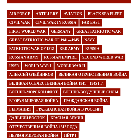
AIR FORCE
ARTILLERY
AVIATION
BLACK SEA FLEET
CIVIL WAR
CIVIL WAR IN RUSSIA
FAR EAST
FIRST WORLD WAR
GERMANY
GREAT PATRIOTIC WAR
GREAT PATRIOTIC WAR OF 1941—1945
NAVY
PATRIOTIC WAR OF 1812
RED ARMY
RUSSIA
RUSSIAN ARMY
RUSSIAN EMPIRE
SECOND WORLD WAR
USSR
WORLD WAR I
WORLD WAR II
АЛЕКСЕЙ ОЛЕЙНИКОВ
ВЕЛИКАЯ ОТЕЧЕСТВЕННАЯ ВОЙНА
ВЕЛИКАЯ ОТЕЧЕСТВЕННАЯ ВОЙНА 1941—1945 ГГ.
ВОЕННО-МОРСКОЙ ФЛОТ
ВОЕННО-ВОЗДУШНЫЕ СИЛЫ
ВТОРАЯ МИРОВАЯ ВОЙНА
ГРАЖДАНСКАЯ ВОЙНА
ГЕРМАНИЯ
ГРАЖДАНСКАЯ ВОЙНА В РОССИИ
ДАЛЬНИЙ ВОСТОК
КРАСНАЯ АРМИЯ
ОТЕЧЕСТВЕННАЯ ВОЙНА 1812 ГОДА
ПЕРВАЯ МИРОВАЯ ВОЙНА
ПЁТР I