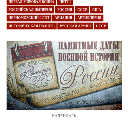
ПЕРВАЯ МИРОВАЯ ВОЙНА
ПЁТР I
РОССИЙСКАЯ ИМПЕРИЯ
РОССИЯ
СССР
США
ЧЕРНОМОРСКИЙ ФЛОТ
АВИАЦИЯ
АРТИЛЛЕРИЯ
ИСТОРИЧЕСКАЯ ПАМЯТЬ
РУССКАЯ АРМИЯ
СССР
КАЛЕНДАРЬ