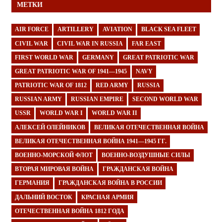
МЕТКИ
AIR FORCE
ARTILLERY
AVIATION
BLACK SEA FLEET
CIVIL WAR
CIVIL WAR IN RUSSIA
FAR EAST
FIRST WORLD WAR
GERMANY
GREAT PATRIOTIC WAR
GREAT PATRIOTIC WAR OF 1941—1945
NAVY
PATRIOTIC WAR OF 1812
RED ARMY
RUSSIA
RUSSIAN ARMY
RUSSIAN EMPIRE
SECOND WORLD WAR
USSR
WORLD WAR I
WORLD WAR II
АЛЕКСЕЙ ОЛЕЙНИКОВ
ВЕЛИКАЯ ОТЕЧЕСТВЕННАЯ ВОЙНА
ВЕЛИКАЯ ОТЕЧЕСТВЕННАЯ ВОЙНА 1941—1945 ГГ.
ВОЕННО-МОРСКОЙ ФЛОТ
ВОЕННО-ВОЗДУШНЫЕ СИЛЫ
ВТОРАЯ МИРОВАЯ ВОЙНА
ГРАЖДАНСКАЯ ВОЙНА
ГЕРМАНИЯ
ГРАЖДАНСКАЯ ВОЙНА В РОССИИ
ДАЛЬНИЙ ВОСТОК
КРАСНАЯ АРМИЯ
ОТЕЧЕСТВЕННАЯ ВОЙНА 1812 ГОДА