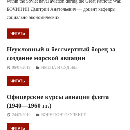
within the Soviet naval aviation during the Great Patriotic War.
БОЧИНИН Дмитрий Анатольевич — доцент кафедры
социально-экономических
ЧИТАТЬ
Неуклонный и бессмертный борец за
создание морской авиации
06/07/2019
Дежурный по Редакции
ИМЕНА И СУДЬБЫ
ЧИТАТЬ
Офицерские курсы авиации флота
(1940—1960 гг.)
24/03/2019
Дежурный по Редакции
ВОИНСКОЕ ОБУЧЕНИЕ
ЧИТАТЬ